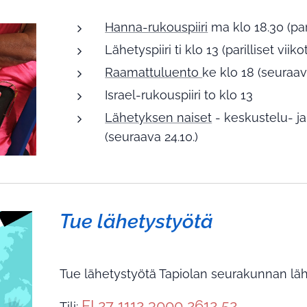
Hanna-rukouspiiri
ma klo 18.30 (pari
Lähetyspiiri ti klo 13 (parilliset viiko
Raamattuluento
ke klo 18 (seuraava
Israel-rukouspiiri to klo 13
Lähetyksen naiset
- keskustelu- ja
(seuraava 24.10.)
Tue lähetystyötä
Tue lähetystyötä Tapiolan seurakunnan lähe
FI 27 1112 3000 2612 52
Tili: