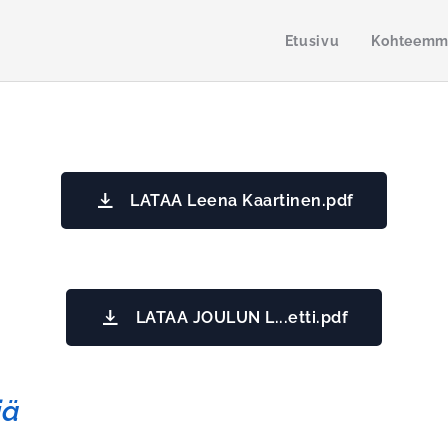
Etusivu
Kohteem
LATAA Leena Kaartinen.pdf
LATAA JOULUN L...etti.pdf
iä