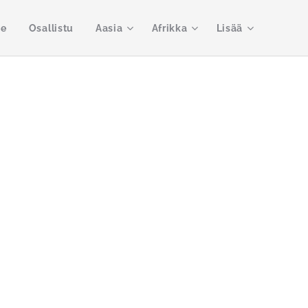
me
Osallistu
Aasia
Afrikka
Lisää