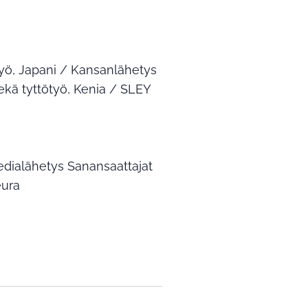
yö, Japani / Kansanlähetys
ekä tyttötyö, Kenia / SLEY
edialähetys Sanansaattajat
eura