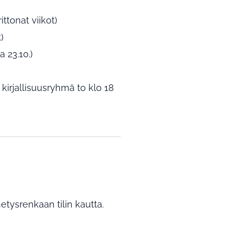
ttonat viikot)
t)
 23.10.)
 kirjallisuusryhmä to klo 18
tysrenkaan tilin kautta.