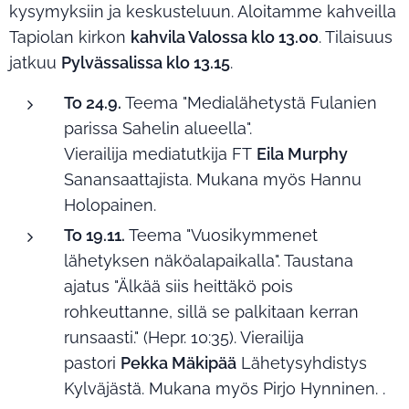
kysymyksiin ja keskusteluun. Aloitamme kahveilla
Tapiolan kirkon
kahvila Valossa klo 13.00
. Tilaisuus
jatkuu
Pylvässalissa klo 13.15
.
To 24.9.
Teema "Medialähetystä Fulanien
parissa Sahelin alueella".
Vierailija mediatutkija FT
Eila Murphy
Sanansaattajista. Mukana myös Hannu
Holopainen.
To 19.11.
Teema "Vuosikymmenet
lähetyksen näköalapaikalla". Taustana
ajatus "Älkää siis heittäkö pois
rohkeuttanne, sillä se palkitaan kerran
runsaasti." (Hepr. 10:35). Vierailija
pastori
Pekka Mäkipää
Lähetysyhdistys
Kylväjästä. Mukana myös Pirjo Hynninen. .