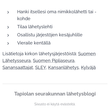
Hanki itsellesi oma nimikkolähetti tai -
kohde
Tilaa lähetyslehti
Osallistu järjestöjen kesäjuhlille
Vieraile kentällä
Lisätietoja kirkon lähetysjärjestöistä:
Suomen
Lähetysseura
,
Suomen Pipliaseura
,
Sanansaattajat
,
SLEY
,
Kansanlähetys
,
Kylväjä
Tapiolan seurakunnan lähetysblogi
Sivusto ei käytä evästeitä.