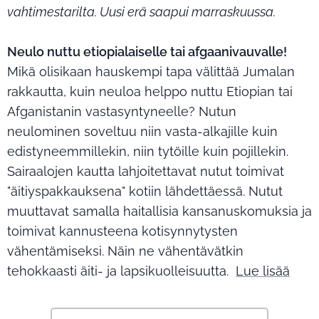
vahtimestarilta. Uusi erä saapui marraskuussa.
Neulo nuttu etiopialaiselle tai afgaanivauvalle!
Mikä olisikaan hauskempi tapa välittää Jumalan
rakkautta, kuin neuloa helppo nuttu Etiopian tai
Afganistanin vastasyntyneelle? Nutun
neulominen soveltuu niin vasta-alkajille kuin
edistyneemmillekin, niin tytöille kuin pojillekin.
Sairaalojen kautta lahjoitettavat nutut toimivat
"äitiyspakkauksena" kotiin lähdettäessä. Nutut
muuttavat samalla haitallisia kansanuskomuksia ja
toimivat kannusteena kotisynnytysten
vähentämiseksi. Näin ne vähentävätkin
tehokkaasti äiti- ja lapsikuolleisuutta.
Lue lisää