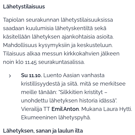
Lähetystilaisuus
Tapiolan seurakunnan lähetystilaisuuksissa
saadaan kuulumisia lähetyskentiltä sekä
käsitellään lähetyksen ajankohtaisia asioita.
Mahdollisuus kysymyksiin ja keskusteluun.
Tilaisuus alkaa messun kirkkokahvien jälkeen
noin klo 11.45 seurakuntasalissa.
Su 11.10.
Luento Aasian vanhasta
kristillisyydestä ja siitä, mitä se merkitsee
meille tänään: "Silkkitien kristityt –
unohdettu lähetyksen historia idässä".
Vierailija TT
Emil Anton
. Mukana Laura Hytti.
Ekumeeninen lähetyspyhä.
Lähetyksen, sanan ja laulun ilta