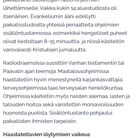
lähettämiselle. Vaikka kukin 14 aluestudiosta oli
itsenäinen, Evankeliumin ääni edellytti
paikallisstudioilta yhteisiä periaatteita ohjelmien
sisällöntuotannossa: esimerkiksi hengelliset puheet
olivat kestoltaan 8−15 minuuttia, ja niissä käsiteltiin
varovaisesti Kristuksen jumaluutta.
Radiodraamoissa suosittiin Vanhan testamentin tai
Paavalin ajan teemoja. Maatalousohjelmissa
haastateltiin hyvin menestyneitä karjankasvattajia,
terveysohjelmissa taas terveysalan henkilökuntaa.
Ohjelmissa käsiteltiin myös naisten asemaa, lasten ja
talouden hoitoa sekä varoitettiin moniavioisuuden
huonoista puolista. Sisällöntuotanto pohjautui
paikallisten ihmisten tarpeisiin.
Haastateltavien löytymisen vaikeus