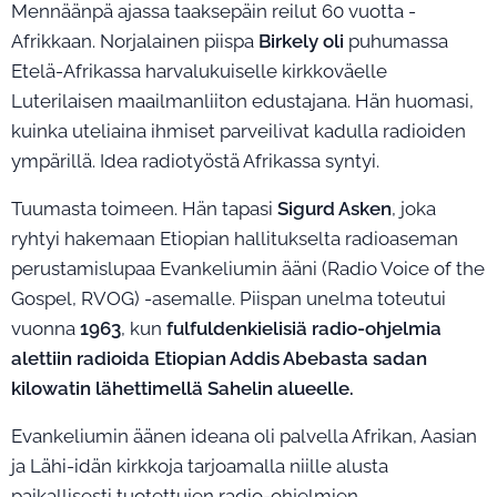
Mennäänpä ajassa taaksepäin reilut 60 vuotta -
Afrikkaan. Norjalainen piispa
Birkely oli
puhumassa
Etelä-Afrikassa harvalukuiselle kirkkoväelle
Luterilaisen maailmanliiton edustajana. Hän huomasi,
kuinka uteliaina ihmiset parveilivat kadulla radioiden
ympärillä. Idea radiotyöstä Afrikassa syntyi.
Tuumasta toimeen. Hän tapasi
Sigurd Asken
, joka
ryhtyi hakemaan Etiopian hallitukselta radioaseman
perustamislupaa Evankeliumin ääni (Radio Voice of the
Gospel, RVOG) -asemalle. Piispan unelma toteutui
vuonna
1963
, kun
fulfuldenkielisiä radio-ohjelmia
alettiin radioida Etiopian Addis Abebasta sadan
kilowatin lähettimellä Sahelin alueelle.
Evankeliumin äänen ideana oli palvella Afrikan, Aasian
ja Lähi-idän kirkkoja tarjoamalla niille alusta
paikallisesti tuotettujen radio-ohjelmien