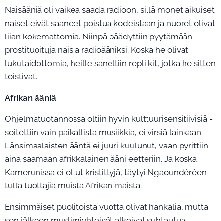
Naisääniä oli vaikea saada radioon, sillä monet aikuiset
naiset eivät saaneet poistua kodeistaan ja nuoret olivat
liian kokemattomia. Niinpä päädyttiin pyytämään
prostituoituja naisia radioääniksi. Koska he olivat
lukutaidottomia, heille saneltiin repliikit, jotka he sitten
toistivat.
Afrikan ääniä
Ohjelmatuotannossa oltiin hyvin kulttuurisensitiivisiä -
soitettiin vain paikallista musiikkia, ei virsiä lainkaan.
Länsimaalaisten ääntä ei juuri kuulunut, vaan pyrittiin
aina saamaan afrikkalainen ääni eetteriin. Ja koska
Kamerunissa ei ollut kristittyjä, täytyi Ngaoundéréen
tulla tuottajia muista Afrikan maista.
Ensimmäiset puolitoista vuotta olivat hankalia, mutta
sen jälkeen muslimiyhteisöt alkoivat suhtautua