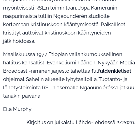
myönteisesti RSL:n toimintaan. Jopa Kamerunin
naapurimaista tultiin Ngaoundérén studiolle
kertomaan kristinuskoon kääntymisestä. Paikalliset
kristityt auttoivat kristinuskoon kääntyneiden
jälkihoidossa.
Maaliskuussa 1977 Etiopian vallankumouksellinen
hallitus kansallisti Evankeliumin äänen. Nykyään Media
Broadcast -niminen järjestö lähettää
fulfuldenkieliset
ohjelmat Sahelin alueelle lyhytaalloilla. Tuotanto- ja
lähetystoiminta RSL:n asemalla Ngaoundéréssa jatkuu
tänäkin päivänä.
Eila Murphy
Kirjoitus on julkaistu Lähde-lehdessä 2/2020.