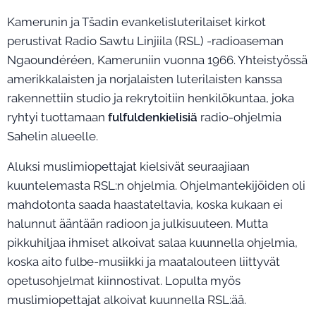
Kamerunin ja Tšadin evankelisluterilaiset kirkot
perustivat Radio Sawtu Linjiila (RSL) -radioaseman
Ngaoundéréen, Kameruniin vuonna 1966. Yhteistyössä
amerikkalaisten ja norjalaisten luterilaisten kanssa
rakennettiin studio ja rekrytoitiin henkilökuntaa, joka
ryhtyi tuottamaan
fulfuldenkielisiä
radio-ohjelmia
Sahelin alueelle.
Aluksi muslimiopettajat kielsivät seuraajiaan
kuuntelemasta RSL:n ohjelmia. Ohjelmantekijöiden oli
mahdotonta saada haastateltavia, koska kukaan ei
halunnut ääntään radioon ja julkisuuteen. Mutta
pikkuhiljaa ihmiset alkoivat salaa kuunnella ohjelmia,
koska aito fulbe-musiikki ja maatalouteen liittyvät
opetusohjelmat kiinnostivat. Lopulta myös
muslimiopettajat alkoivat kuunnella RSL:ää.