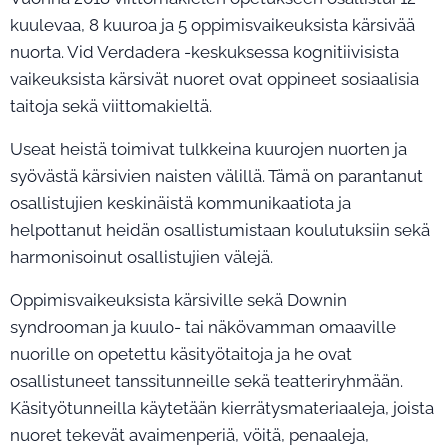
kuulevaa, 8 kuuroa ja 5 oppimisvaikeuksista kärsivää
nuorta. Vid Verdadera -keskuksessa kognitiivisista
vaikeuksista kärsivät nuoret ovat oppineet sosiaalisia
taitoja sekä viittomakieltä.
Useat heistä toimivat tulkkeina kuurojen nuorten ja
syövästä kärsivien naisten välillä. Tämä on parantanut
osallistujien keskinäistä kommunikaatiota ja
helpottanut heidän osallistumistaan koulutuksiin sekä
harmonisoinut osallistujien välejä.
Oppimisvaikeuksista kärsiville sekä Downin
syndrooman ja kuulo- tai näkövamman omaaville
nuorille on opetettu käsityötaitoja ja he ovat
osallistuneet tanssitunneille sekä teatteriryhmään.
Käsityötunneilla käytetään kierrätysmateriaaleja, joista
nuoret tekevät avaimenperiä, vöitä, penaaleja,