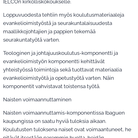
IELCOn kirkolliskokoukselle.
Loppuvuodesta tehtiin myös koulutusmateriaaleja
evankelioimistyöstä ja seurakuntalaisuudesta
maallikkojohtajien ja pappien tekemää
seurakuntatyötä varten.
Teologinen ja johtajuuskoulutus-komponentti ja
evankelioimistyön komponentti kehittävät
yhteistyössä toimintoja sekä tuottavat materiaalia
evankelioimistyötä ja opetustyötä varten. Näin
komponentit vahvistavat toistensa työtä.
Naisten voimaannuttaminen
Naisten voimaannuttamis-komponentissa Ibaguen
kaupungissa on saatu hyviä tuloksia aikaan.
Koulutusten tuloksena naiset ovat voimaantuneet, he
pitävät itsestään paremmin huolta, heidän