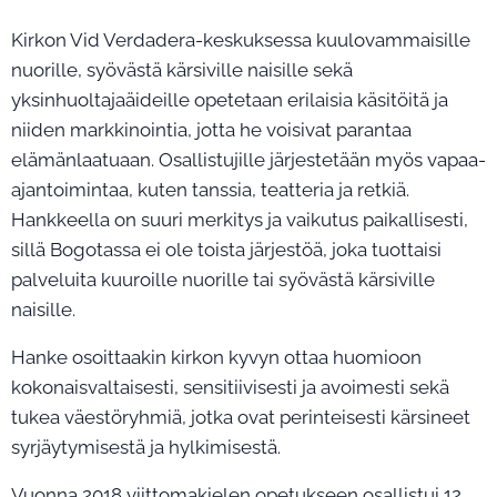
Kirkon Vid Verdadera-keskuksessa kuulovammaisille
nuorille, syövästä kärsiville naisille sekä
yksinhuoltajaäideille opetetaan erilaisia käsitöitä ja
niiden markkinointia, jotta he voisivat parantaa
elämänlaatuaan. Osallistujille järjestetään myös vapaa-
ajantoimintaa, kuten tanssia, teatteria ja retkiä.
Hankkeella on suuri merkitys ja vaikutus paikallisesti,
sillä Bogotassa ei ole toista järjestöä, joka tuottaisi
palveluita kuuroille nuorille tai syövästä kärsiville
naisille.
Hanke osoittaakin kirkon kyvyn ottaa huomioon
kokonaisvaltaisesti, sensitiivisesti ja avoimesti sekä
tukea väestöryhmiä, jotka ovat perinteisesti kärsineet
syrjäytymisestä ja hylkimisestä.
Vuonna 2018 viittomakielen opetukseen osallistui 12