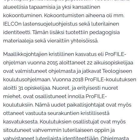
alueellisia tapaamisia ja yksi kansallinen
kokoontuminen. Kokoontumisten aiheena oli mm.
IELCOn lastensuojeluohjeistus sekä luterilainen
identiteetti. Tämän lisäksi tuotettiin pedagogisia
materiaaleja sekä vierailtiin yhteisöissä.
Maallikkojohtajien kristillinen kasvatus eli ProFILE-
ohjelman vuonna 2015 aloittaneet 22 aikuisopiskelijaa
ovat valmistuneet ohjelmasta ja jatkavat Teologiseen
koulutusohjelmaan. Vuonna 2018 ProFILE-koulutuksen
aloitti 31 opiskelijaa. Nuoret, ja erityisesti nuoret
miehet, ovat osallistuneet innolla ProFILE-
koulutuksiin. Nämä uudet paikallisjohtajat ovat myös
ottaneet vastuuta seurakuntien kristillisestä
kasvatuksesta. Koulutuksien osallistujat ovat myös
sitoutuneet vahvemmin luterilaiseen oppiin ja
vahvistaneet luterilaista identiteettiään. Ohjelmasta