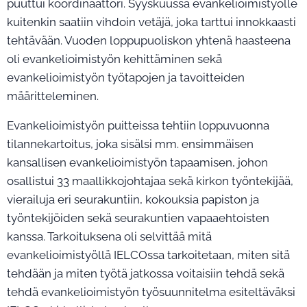
puuttui koordinaattori. Syyskuussa evankelioimistyölle
kuitenkin saatiin vihdoin vetäjä, joka tarttui innokkaasti
tehtävään. Vuoden loppupuoliskon yhtenä haasteena
oli evankelioimistyön kehittäminen sekä
evankelioimistyön työtapojen ja tavoitteiden
määritteleminen.
Evankelioimistyön puitteissa tehtiin loppuvuonna
tilannekartoitus, joka sisälsi mm. ensimmäisen
kansallisen evankelioimistyön tapaamisen, johon
osallistui 33 maallikkojohtajaa sekä kirkon työntekijää,
vierailuja eri seurakuntiin, kokouksia papiston ja
työntekijöiden sekä seurakuntien vapaaehtoisten
kanssa. Tarkoituksena oli selvittää mitä
evankelioimistyöllä IELCOssa tarkoitetaan, miten sitä
tehdään ja miten työtä jatkossa voitaisiin tehdä sekä
tehdä evankelioimistyön työsuunnitelma esiteltäväksi