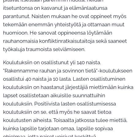
itsetuntonsa on kasvanut ja elämänlaatunsa
parantunut. Naisten mukaan he ovat oppineet myös
tekemään enemmän yhteistyötä ja ottamaan muut
huomioon. He sanovat oppineensa löytämään
rauhanomaisia konfliktinratkaisutaitoja sekä saaneet
työkaluja traumoista selviämiseen.
Koulutuksiin on osallistunut yli 140 naista.
"Rakennamme rauhan ja sovinnon tietä"-koulutukseen
osallistui 40 naista ja 10 lasta. Lasten osallistuminen
koulutuksiin on haastanut järjestäjiä miettimään kuinka
lapset osallistetaan aikuisille suunnattuihin
koulutuksiin. Positiivista lasten osallistumisessa
koulutuksiin on se, että myös he saavat tietoa
koulutusten aiheista. Toisaalta jatkossa tulee miettiä,
kuinka lapsille tarjotaan omaa, lapsille sopivaa
ohjelmaa, jotta naiset voisivat keskittyä