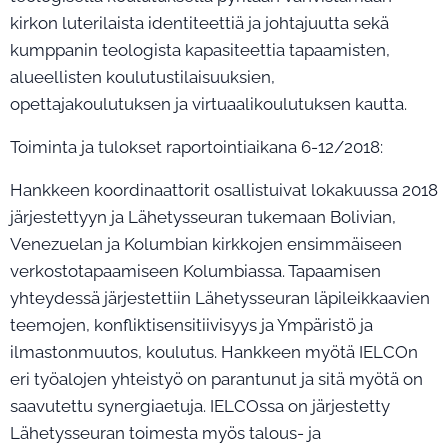
kirkon luterilaista identiteettiä ja johtajuutta sekä
kumppanin teologista kapasiteettia tapaamisten,
alueellisten koulutustilaisuuksien,
opettajakoulutuksen ja virtuaalikoulutuksen kautta.
Toiminta ja tulokset raportointiaikana 6-12/2018:
Hankkeen koordinaattorit osallistuivat lokakuussa 2018
järjestettyyn ja Lähetysseuran tukemaan Bolivian,
Venezuelan ja Kolumbian kirkkojen ensimmäiseen
verkostotapaamiseen Kolumbiassa. Tapaamisen
yhteydessä järjestettiin Lähetysseuran läpileikkaavien
teemojen, konfliktisensitiivisyys ja Ympäristö ja
ilmastonmuutos, koulutus. Hankkeen myötä IELCOn
eri työalojen yhteistyö on parantunut ja sitä myötä on
saavutettu synergiaetuja. IELCOssa on järjestetty
Lähetysseuran toimesta myös talous- ja