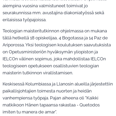
aiempina vuosina valmistuneet toimivat jo
seurakunnissa mm. avustajina diakoniatyössä sekä
erilaisissa työpajoissa.
Teologian maisteritutkinnon ohjelmassa on mukana
tällä hetkellä 18 opiskelijaa, 4 Bogotassa ja 14 Paz de
Ariporossa. Yksi teologisen koulutuksen saavutuksista
on Opetusministeriön hyväksymän yliopiston ja
IELCOn välinen sopimus, joka mahdollistaa IELCOn
teologiseen opetukseen osallistuvien teologian
maisterin tutkinnon virallistamisen.
Keskisessä Kolumbiassa ja Llanosin alueilla järjestettiin
paikallisjohtajien toimesta nuorten ja heidän
vanhempiensa työpaja. Pajan aiheena oli "Kaikki
matkikoon Hänen tapaansa rakastaa - Quetodos
imiten tu manera de amar".