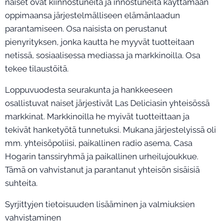
naiset ovat kiinnostuneita ja innostuneita käyttämään
oppimaansa järjestelmälliseen elämänlaadun
parantamiseen. Osa naisista on perustanut
pienyrityksen, jonka kautta he myyvät tuotteitaan
netissä, sosiaalisessa mediassa ja markkinoilla. Osa
tekee tilaustöitä.
Loppuvuodesta seurakunta ja hankkeeseen
osallistuvat naiset järjestivät Las Deliciasin yhteisössä
markkinat. Markkinoilla he myivät tuotteittaan ja
tekivät hanketyötä tunnetuksi. Mukana järjestelyissä oli
mm. yhteisöpoliisi, paikallinen radio asema, Casa
Hogarin tanssiryhmä ja paikallinen urheilujoukkue.
Tämä on vahvistanut ja parantanut yhteisön sisäisiä
suhteita.
Syrjittyjen tietoisuuden lisääminen ja valmiuksien
vahvistaminen