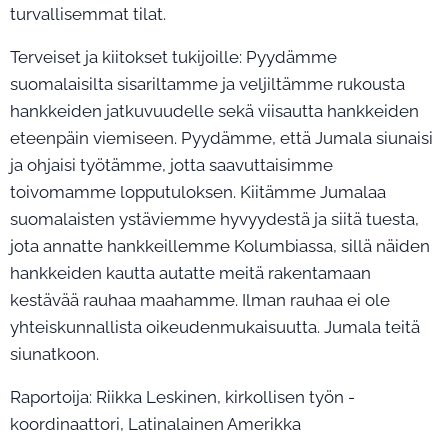
turvallisemmat tilat.
Terveiset ja kiitokset tukijoille: Pyydämme
suomalaisilta sisariltamme ja veljiltämme rukousta
hankkeiden jatkuvuudelle sekä viisautta hankkeiden
eteenpäin viemiseen. Pyydämme, että Jumala siunaisi
ja ohjaisi työtämme, jotta saavuttaisimme
toivomamme lopputuloksen. Kiitämme Jumalaa
suomalaisten ystäviemme hyvyydestä ja siitä tuesta,
jota annatte hankkeillemme Kolumbiassa, sillä näiden
hankkeiden kautta autatte meitä rakentamaan
kestävää rauhaa maahamme. Ilman rauhaa ei ole
yhteiskunnallista oikeudenmukaisuutta. Jumala teitä
siunatkoon.
Raportoija: Riikka Leskinen, kirkollisen työn -
koordinaattori, Latinalainen Amerikka