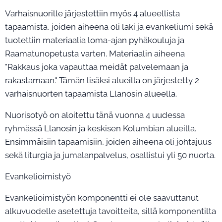
Varhaisnuorille järjestettiin myös 4 alueellista
tapaamista, joiden aiheena oli laki ja evankeliumi sekä
tuotettiin materiaalia loma-ajan pyhäkouluja ja
Raamatunopetusta varten. Materiaalin aiheena
"Rakkaus joka vapauttaa meidät palvelemaan ja
rakastamaan." Tämän lisäksi alueilla on järjestetty 2
varhaisnuorten tapaamista Llanosin alueella.
Nuorisotyö on aloitettu tänä vuonna 4 uudessa
ryhmässä Llanosin ja keskisen Kolumbian alueilla.
Ensimmäisiin tapaamisiin, joiden aiheena oli johtajuus
sekä liturgia ja jumalanpalvelus, osallistui yli 50 nuorta.
Evankelioimistyö
Evankelioimistyön komponentti ei ole saavuttanut
alkuvuodelle asetettuja tavoitteita, sillä komponentilta