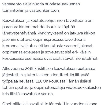
vapaaehtoisia ja nuoria nuoriaseurakunnan
toimintoihin ja vastuunkantoon.
Kasvatuksen ja koulutusohjelmien tavoitteena on
parantaa kirkon mahdollisuuksia täyttää
lähetystehtävänsä. Pyrkimyksenä on jatkuva kirkon
jäseniin ulottuva oppimisprosessi, tavoitteena
kerrannaisvaikutus, eli koulutusta saaneet jakavat
oppimansa edelleen ja soveltavat sitä eri-ikäisiin.
keskeisessä asemassa ovat osallistavat menetelmät.
Alkuvuonna 2018 kristillisen kasvatuksen puitteissa
järjestettiin 4 luterilaiseen identiteettiin liittyvää
työpajaa neljässä IELCOn koulussa. Tämän lisäksi
tehtiin opetus- ja oppimateriaaleja viidesluokkalaisten
kristillistä kasvatusta varten.
Opettajille ja kasvattajille järjestettiin vuoden aikana