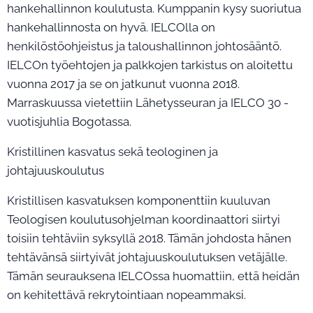
hankehallinnon koulutusta. Kumppanin kysy suoriutua
hankehallinnosta on hyvä. IELCOlla on
henkilöstöohjeistus ja taloushallinnon johtosääntö.
IELCOn työehtojen ja palkkojen tarkistus on aloitettu
vuonna 2017 ja se on jatkunut vuonna 2018.
Marraskuussa vietettiin Lähetysseuran ja IELCO 30 -
vuotisjuhlia Bogotassa.
Kristillinen kasvatus sekä teologinen ja
johtajuuskoulutus
Kristillisen kasvatuksen komponenttiin kuuluvan
Teologisen koulutusohjelman koordinaattori siirtyi
toisiin tehtäviin syksyllä 2018. Tämän johdosta hänen
tehtävänsä siirtyivät johtajuuskoulutuksen vetäjälle.
Tämän seurauksena IELCOssa huomattiin, että heidän
on kehitettävä rekrytointiaan nopeammaksi.