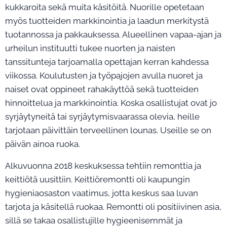
kukkaroita sekä muita käsitöitä. Nuorille opetetaan
myös tuotteiden markkinointia ja laadun merkitystä
tuotannossa ja pakkauksessa. Alueellinen vapaa-ajan ja
urheilun instituutti tukee nuorten ja naisten
tanssitunteja tarjoamalla opettajan kerran kahdessa
viikossa. Koulutusten ja työpajojen avulla nuoret ja
naiset ovat oppineet rahakäyttöä sekä tuotteiden
hinnoittelua ja markkinointia. Koska osallistujat ovat jo
syrjäytyneitä tai syrjäytymisvaarassa olevia, heille
tarjotaan päivittäin terveellinen lounas. Useille se on
päivän ainoa ruoka.
Alkuvuonna 2018 keskuksessa tehtiin remonttia ja
keittiötä uusittiin. Keittiöremontti oli kaupungin
hygieniaosaston vaatimus, jotta keskus saa luvan
tarjota ja käsitellä ruokaa. Remontti oli positiivinen asia,
sillä se takaa osallistujille hygieenisemmät ja