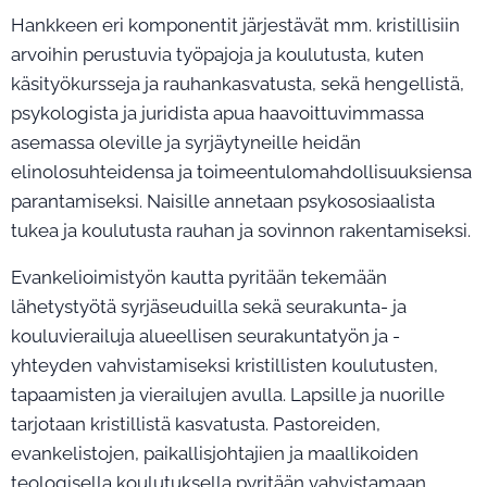
Hankkeen eri komponentit järjestävät mm. kristillisiin
arvoihin perustuvia työpajoja ja koulutusta, kuten
käsityökursseja ja rauhankasvatusta, sekä hengellistä,
psykologista ja juridista apua haavoittuvimmassa
asemassa oleville ja syrjäytyneille heidän
elinolosuhteidensa ja toimeentulomahdollisuuksiensa
parantamiseksi. Naisille annetaan psykososiaalista
tukea ja koulutusta rauhan ja sovinnon rakentamiseksi.
Evankelioimistyön kautta pyritään tekemään
lähetystyötä syrjäseuduilla sekä seurakunta- ja
kouluvierailuja alueellisen seurakuntatyön ja -
yhteyden vahvistamiseksi kristillisten koulutusten,
tapaamisten ja vierailujen avulla. Lapsille ja nuorille
tarjotaan kristillistä kasvatusta. Pastoreiden,
evankelistojen, paikallisjohtajien ja maallikoiden
teologisella koulutuksella pyritään vahvistamaan