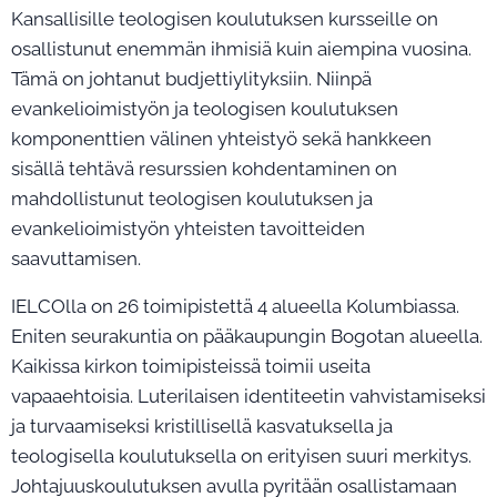
Kansallisille teologisen koulutuksen kursseille on
osallistunut enemmän ihmisiä kuin aiempina vuosina.
Tämä on johtanut budjettiylityksiin. Niinpä
evankelioimistyön ja teologisen koulutuksen
komponenttien välinen yhteistyö sekä hankkeen
sisällä tehtävä resurssien kohdentaminen on
mahdollistunut teologisen koulutuksen ja
evankelioimistyön yhteisten tavoitteiden
saavuttamisen.
IELCOlla on 26 toimipistettä 4 alueella Kolumbiassa.
Eniten seurakuntia on pääkaupungin Bogotan alueella.
Kaikissa kirkon toimipisteissä toimii useita
vapaaehtoisia. Luterilaisen identiteetin vahvistamiseksi
ja turvaamiseksi kristillisellä kasvatuksella ja
teologisella koulutuksella on erityisen suuri merkitys.
Johtajuuskoulutuksen avulla pyritään osallistamaan