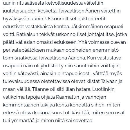
uunin rituaalisesta kelvollisuudesta väiteltiin
juutalaisuuden keskellä. Taivaallisen Äänen väitettiin
hyväksyvän uunin. Uskonnolliset auktoriteetit
edustivat vastakkaista kantaa. Jälkimmäinen osapuoli
voitti. Ratkaisun tekivät uskonnolliset johtajat itse, jotka
päättivät asian omaksi edukseen. Yhä voimassa olevan
periaatepäätöksen mukaan oppineiden enemmistö
toimisi jatkossa Taivaallisena Äänenä. Kun vastustava
osapuoli näin oli yhdistetty niin sanottuihin voittajiin,
voitiin kätevästi, ainakin pintapuolisesti, välttää myös
tulevaisuudessa oletettavissa olevat kiistat Taivaan ja
maan välillä. Tilanne oli silti liian hatara. Luotiinkin
valikoima tapoja ohjata Raamatun ja vanhojen
kommentaarien lukijaa kohta kohdalta siihen, miten
edessä oleva kokonaisuus tuli käsittää, miten sen osat
tuli ymmärtää ja miten niitä sai soveltaa.