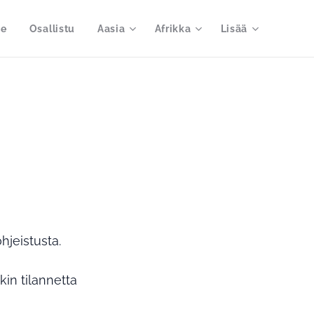
me
Osallistu
Aasia
Afrikka
Lisää
jeistusta.
in tilannetta