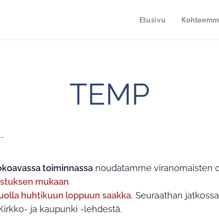
Etusivu
Kohteem
TEMP
.
okoavassa toiminnassa
noudatamme viranomaisten oh
istuksen mukaan
uolla huhtikuun loppuun saakka.
Seuraathan jatkossak
Kirkko- ja kaupunki -lehdestä.