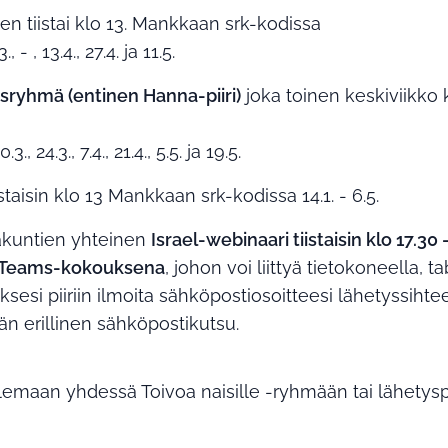
en tiistai klo 13. Mankkaan srk-kodissa
3., - , 13.4., 27.4. ja 11.5.
ousryhmä
(entinen Hanna-piiri)
joka toinen keskiviikko
10.3., 24.3., 7.4., 21.4., 5.5. ja 19.5.
staisin klo 13 Mankkaan srk-kodissa 14.1. - 6.5.
akuntien yhteinen
Israel-webinaari
tiistaisin klo 17.30 
Teams-kokouksena
, johon voi liittyä tietokoneella, tab
äksesi piiriin ilmoita sähköpostiosoitteesi lähetyssihte
än erillinen sähköpostikutsu.
lemaan yhdessä Toivoa naisille -ryhmään tai lähetyspiiri