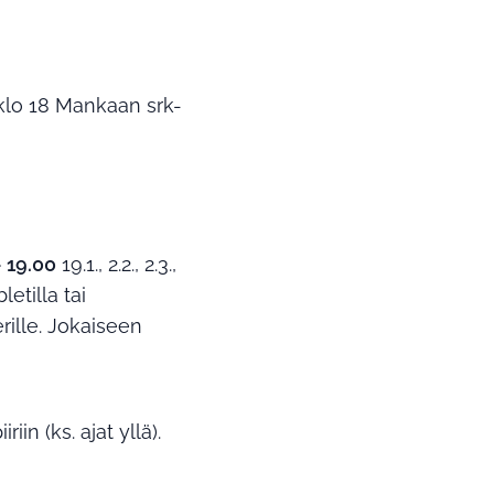
 klo 18 Mankaan srk-
- 19.00
19.1., 2.2., 2.3.,
letilla tai
erille. Jokaiseen
in (ks. ajat yllä).