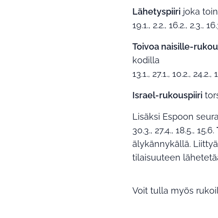
Lähetyspiiri
joka toin
19.1., 2.2., 16.2., 2.3., 16.
Toivoa naisille-ruk
kodilla
13.1., 27.1., 10.2., 24.2., 
Israel-rukouspiiri
tor
Lisäksi Espoon seur
30.3., 27.4., 18.5., 15.6.
älykännykällä. Liitty
tilaisuuteen lähetetä
Voit tulla myös rukoi