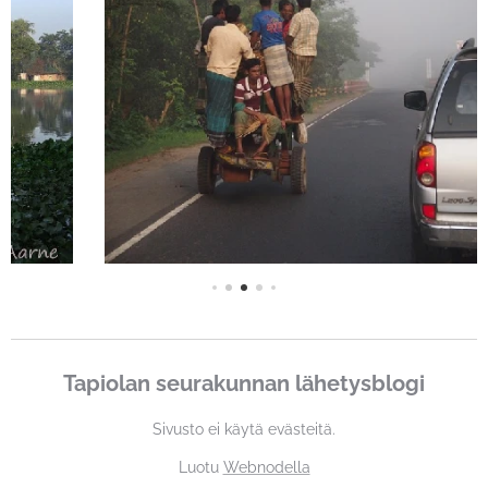
Tapiolan seurakunnan lähetysblogi
Sivusto ei käytä evästeitä.
Luotu
Webnodella