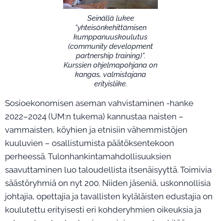
Seinällä lukee
”yhteisönkehittämisen
kumppanuuskoulutus
(community development
partnership training)”.
Kurssien ohjelmapohjana on
kangas, valmistajana
erityisliike.
Sosioekonomisen aseman vahvistaminen -hanke
2022–2024 (UM:n tukema) kannustaa naisten –
vammaisten, köyhien ja etnisiin vähemmistöjen
kuuluvien – osallistumista päätöksentekoon
perheessä. Tulonhankintamahdollisuuksien
saavuttaminen luo taloudellista itsenäisyyttä. Toimivia
säästöryhmiä on nyt 200. Niiden jäseniä, uskonnollisia
johtajia, opettajia ja tavallisten kyläläisten edustajia on
koulutettu erityisesti eri kohderyhmien oikeuksia ja