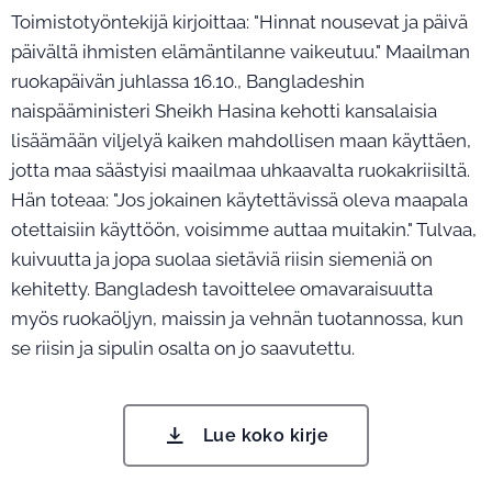
Toimistotyöntekijä kirjoittaa: "Hinnat nousevat ja päivä
päivältä ihmisten elämäntilanne vaikeutuu." Maailman
ruokapäivän juhlassa 16.10., Bangladeshin
naispääministeri Sheikh Hasina kehotti kansalaisia
lisäämään viljelyä kaiken mahdollisen maan käyttäen,
jotta maa säästyisi maailmaa uhkaavalta ruokakriisiltä.
Hän toteaa: "Jos jokainen käytettävissä oleva maapala
otettaisiin käyttöön, voisimme auttaa muitakin." Tulvaa,
kuivuutta ja jopa suolaa sietäviä riisin siemeniä on
kehitetty. Bangladesh tavoittelee omavaraisuutta
myös ruokaöljyn, maissin ja vehnän tuotannossa, kun
se riisin ja sipulin osalta on jo saavutettu.
Lue koko kirje