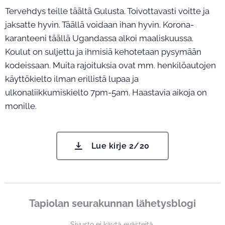
Tervehdys teille täältä Gulusta. Toivottavasti voitte ja
jaksatte hyvin. Täällä voidaan ihan hyvin. Korona-
karanteeni täällä Ugandassa alkoi maaliskuussa.
Koulut on suljettu ja ihmisiä kehotetaan pysymään
kodeissaan. Muita rajoituksia ovat mm. henkilöautojen
käyttökielto ilman erillistä lupaa ja
ulkonaliikkumiskielto 7pm-5am. Haastavia aikoja on
monille.
Lue kirje 2/20
Tapiolan seurakunnan lähetysblogi
Sivusto ei käytä evästeitä.