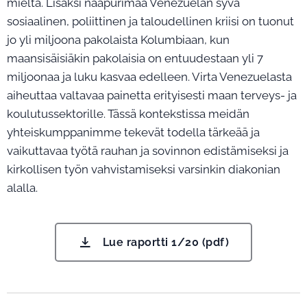
mieltä. Lisäksi naapurimaa Venezuelan syvä
sosiaalinen, poliittinen ja taloudellinen kriisi on tuonut
jo yli miljoona pakolaista Kolumbiaan, kun
maansisäisiäkin pakolaisia on entuudestaan yli 7
miljoonaa ja luku kasvaa edelleen. Virta Venezuelasta
aiheuttaa valtavaa painetta erityisesti maan terveys- ja
koulutussektorille. Tässä kontekstissa meidän
yhteiskumppanimme tekevät todella tärkeää ja
vaikuttavaa työtä rauhan ja sovinnon edistämiseksi ja
kirkollisen työn vahvistamiseksi varsinkin diakonian
alalla.
Lue raportti 1/20 (pdf)