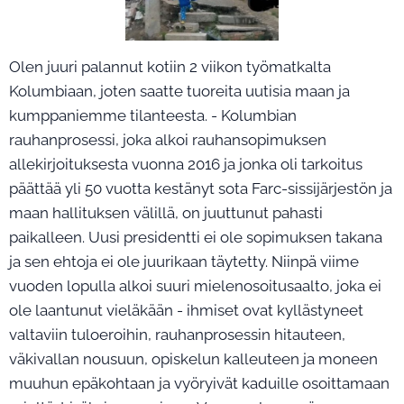
Olen juuri palannut kotiin 2 viikon työmatkalta
Kolumbiaan, joten saatte tuoreita uutisia maan ja
kumppaniemme tilanteesta. - Kolumbian
rauhanprosessi, joka alkoi rauhansopimuksen
allekirjoituksesta vuonna 2016 ja jonka oli tarkoitus
päättää yli 50 vuotta kestänyt sota Farc-sissijärjestön ja
maan hallituksen välillä, on juuttunut pahasti
paikalleen. Uusi presidentti ei ole sopimuksen takana
ja sen ehtoja ei ole juurikaan täytetty. Niinpä viime
vuoden lopulla alkoi suuri mielenosoitusaalto, joka ei
ole laantunut vieläkään - ihmiset ovat kyllästyneet
valtaviin tuloeroihin, rauhanprosessin hitauteen,
väkivallan nousuun, opiskelun kalleuteen ja moneen
muuhun epäkohtaan ja vyöryivät kaduille osoittamaan