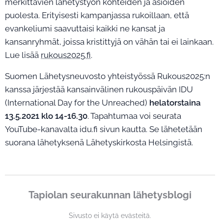
merkittävien lähetystyön kohteiden ja asioiden
puolesta. Erityisesti kampanjassa rukoillaan, että
evankeliumi saavuttaisi kaikki ne kansat ja
kansanryhmät, joissa kristittyjä on vähän tai ei lainkaan.
Lue lisää
rukous2025.fi
.
Suomen Lähetysneuvosto yhteistyössä Rukous2025:n
kanssa järjestää kansainvälinen rukouspäivän IDU
(International Day for the Unreached)
helatorstaina
13.5.2021 klo 14-16.30
. Tapahtumaa voi seurata
YouTube-kanavalta idu.fi sivun kautta. Se lähetetään
suorana lähetyksenä Lähetyskirkosta Helsingistä.
Tapiolan seurakunnan lähetysblogi
Sivusto ei käytä evästeitä.