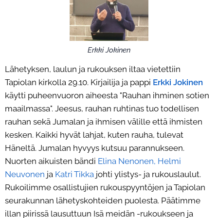
Erkki Jokinen
Lähetyksen, laulun ja rukouksen iltaa vietettiin
Tapiolan kirkolla 29.10. Kirjailija ja pappi
Erkki Jokinen
käytti puheenvuoron aiheesta "Rauhan ihminen sotien
maailmassa". Jeesus, rauhan ruhtinas tuo todellisen
rauhan sekä Jumalan ja ihmisen välille että ihmisten
kesken. Kaikki hyvät lahjat, kuten rauha, tulevat
Häneltä. Jumalan hyvyys kutsuu parannukseen.
Nuorten aikuisten bändi
Elina Nenonen, Helmi
Neuvonen
ja
Katri Tikka
johti ylistys- ja rukouslaulut.
Rukoilimme osallistujien rukouspyyntöjen ja Tapiolan
seurakunnan lähetyskohteiden puolesta. Päätimme
illan piirissä lausuttuun Isä meidän -rukoukseen ja