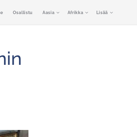
me
Osallistu
Aasia
Afrikka
Lisää
nin