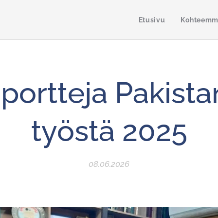
Etusivu
Kohteem
portteja Pakista
työstä 2025
08.06.2026