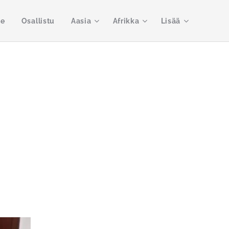
me
Osallistu
Aasia
Afrikka
Lisää