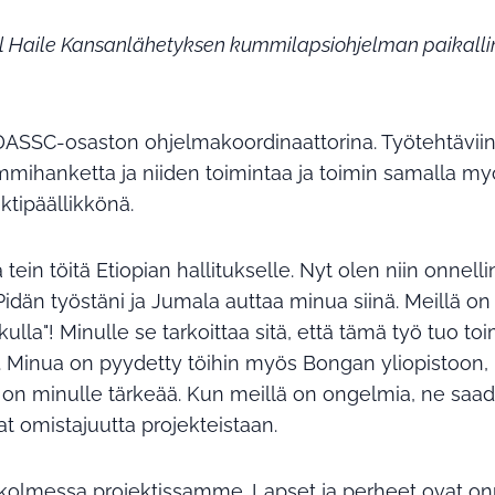
 Haile Kansanlähetyksen kummilapsiohjelman paikallin
SSC-osaston ohjelmakoordinaattorina. Työtehtäviini
ihanketta ja niiden toimintaa ja toimin samalla m
tipäällikkönä.
in töitä Etiopian hallitukselle. Nyt olen niin onnelli
Pidän työstäni ja Jumala auttaa minua siinä. Meillä on
kulla"! Minulle se tarkoittaa sitä, että tämä työ tuo t
 Minua on pyydetty töihin myös Bongan yliopistoon, m
 on minulle tärkeää. Kun meillä on ongelmia, ne saada
 omistajuutta projekteistaan.
 kolmessa projektissamme. Lapset ja perheet ovat onne