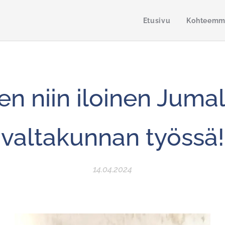
Etusivu
Kohteem
en niin iloinen Juma
valtakunnan työssä!
14.04.2024