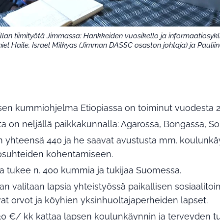
illan tiimityötä Jimmassa: Hankkeiden vuosikello ja informaatiosykli
iel Haile, Israel Milkyas (Jimman DASSC osaston johtaja) ja Paulii
en kummiohjelma Etiopiassa on toiminut vuodesta 2
 on neljällä paikkakunnalla: Agarossa, Bongassa, So
 yhteensä 440 ja he saavat avustusta mm. koulunkäyn
osuhteiden kohentamiseen.
 tukee n. 400 kummia ja tukijaa Suomessa.
valitaan lapsia yhteistyössä paikallisen sosiaalito
ovat orvot ja köyhien yksinhuoltajaperheiden lapset.
€/ kk kattaa lapsen koulunkäynnin ja terveyden tu