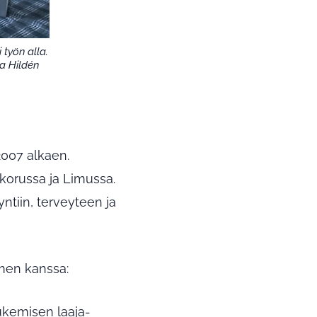
 työn alla.
na Hildén
007 alkaen.
korussa ja Limussa.
tiin, terveyteen ja
imen kanssa:
kemisen laaja-