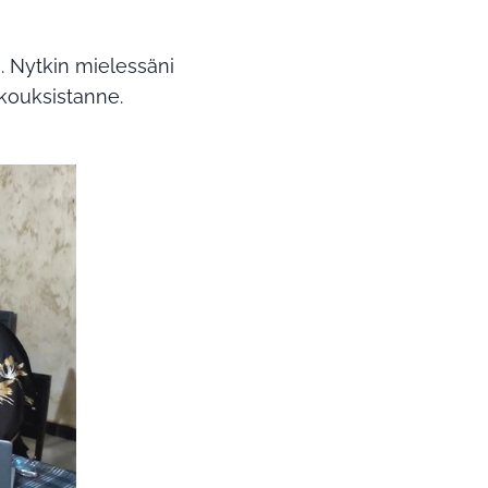
a. Nytkin mielessäni
ukouksistanne.