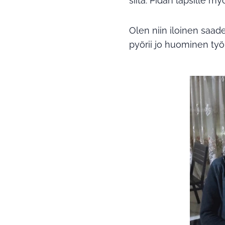
siitä. Pidän lapsille m
Olen niin iloinen saad
pyörii jo huominen työp