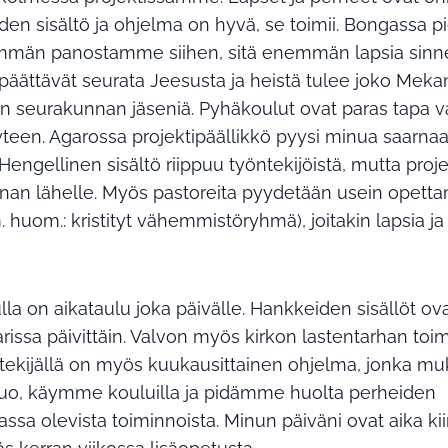
den sisältö ja ohjelma on hyvä, se toimii. Bongass
mmän panostamme siihen, sitä enemmän lapsia sinn
t päättävät seurata Jeesusta ja heistä tulee joko Meka
en seurakunnan jäseniä. Pyhäkoulut ovat paras tapa v
yteen. Agarossa projektipäällikkö pyysi minua saarna
 Hengellinen sisältö riippuu työntekijöistä, mutta proje
an lähelle. Myös pastoreita pyydetään usein opettam
. huom.: kristityt vähemmistöryhmä), joitakin lapsia j
la on aikataulu joka päivälle. Hankkeiden sisällöt ova
issa päivittäin. Valvon myös kirkon lastentarhan toim
ntekijällä on myös kuukausittainen ohjelma, jonka
n luo, käymme kouluilla ja pidämme huolta perheiden
sa olevista toiminnoista. Minun päiväni ovat aika kii