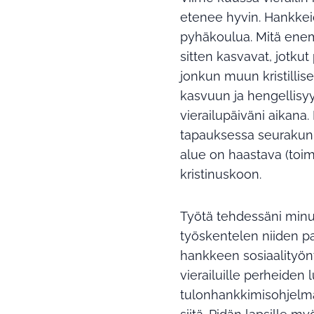
etenee hyvin. Hankkei
pyhäkoulua. Mitä ene
sitten kasvavat, jotku
jonkun muun kristillis
kasvuun ja hengellisy
vierailupäiväni aikana.
tapauksessa seurakunn
alue on haastava (toim
kristinuskoon.
Työtä tehdessäni minul
työskentelen niiden par
hankkeen sosiaalityö
vierailuille perheide
tulonhankkimisohjelmas