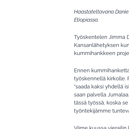
Haastateltavana Daniel
Etiopiassa.
Työskentelen Jimma DA
Kansanlähetyksen kumm
kummihankkeen projek
Ennen kummihanketta te
työskennellä kirkolle. 
"saada kaksi yhdellä is
saan palvella Jumalaa.
tässä työssä, koska se
työntekijämme tuntevat
Viime kuussa vierailin