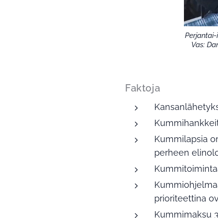
Perjantai-
Vas: Dan
Faktoja
Kansanlähetyks
Kummihankkeita
Kummilapsia on
perheen elinol
Kummitoimintaa
Kummiohjelmaan 
prioriteettina 
Kummimaksu 30 