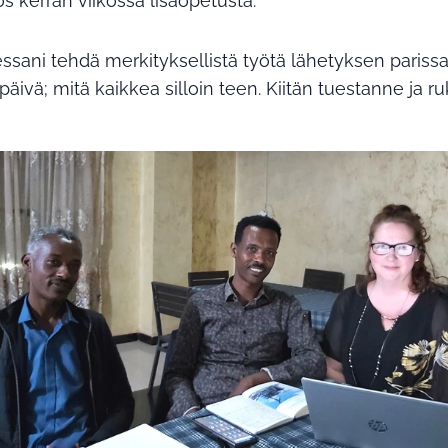
yös kerran viikossa lisäopetusta.
essani tehdä merkityksellistä työtä lähetyksen pariss
äivä; mitä kaikkea silloin teen. Kiitän tuestanne ja r