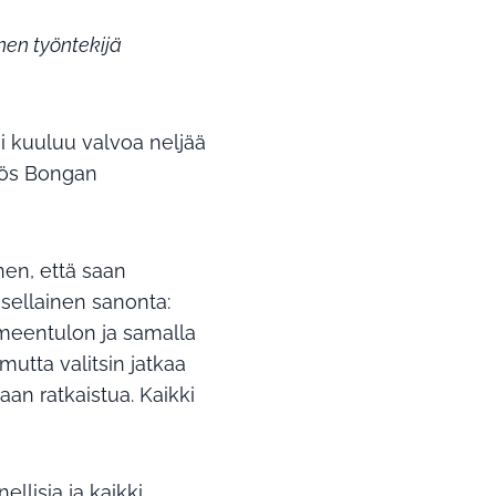
en työntekijä
 kuuluu valvoa neljää
yös Bongan
nen, että saan
 sellainen sanonta:
oimeentulon ja samalla
utta valitsin jatkaa
an ratkaistua. Kaikki
llisia ja kaikki