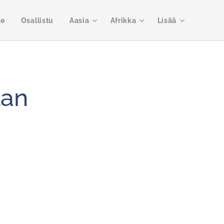
me
Osallistu
Aasia
Afrikka
Lisää
lan