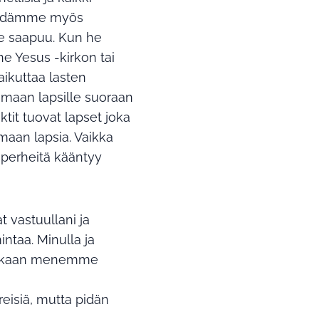
a pidämme myös
e saapuu. Kun he
ne Yesus -kirkon tai
aikuttaa lasten
amaan lapsille suoraan
ktit tuovat lapset joka
aan lapsia. Vaikka
a perheitä kääntyy
t vastuullani ja
intaa. Minulla ja
 mukaan menemme
reisiä, mutta pidän