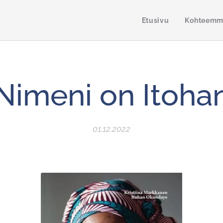
Etusivu
Kohteem
Nimeni on Itoha
01.12.2022