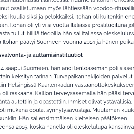
tunut osallistumaan myös lähtiessään voodoo-rituaalii
eksi kuuliaisiksi ja pelokkaiksi. Itohan oli kuitenkin
aan. Itohan oli yli viisi vuotta Italiassa prostituoituna 
sta tullut. Niillä tiedoilla hän sai Italiassa oleskelu
a Itohan päätyi Suomeen vuonna 2014 ja hänen poik
svalvonta- ja auttamisinstituutiot
4 saapui Suomeen, hän anoi lentoaseman poliisiase
ttain keksityn tarinan. Turvapaikanhakijoiden palvelut
vietiin Helsingissä Kaarlenkadun vastaanottokeskukseen
li raskaana. Kallion terveysasemalla hän pääsi terve
äntä autettiin ja opastettiin. Ihmiset olivat ystävällisi
 oli mukana doula, synnytysavustaja. Muutaman kuuk
kaupunkiin. Hän sai ensimmäisen kielteisen päätöksen
nsa 2015, koska hänellä oli oleskelulupa kansainvä