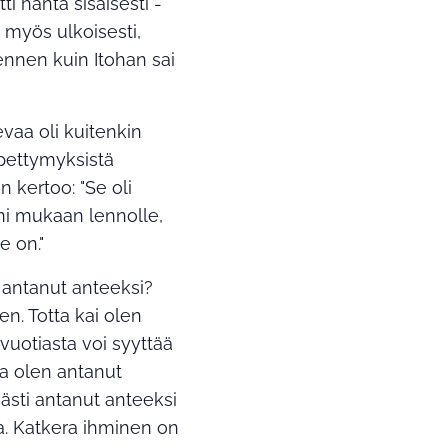
 häntä sisäisesti -
a myös ulkoisesti,
ennen kuin Itohan sai
vaa oli kuitenkin
pettymyksistä
 kertoo: "Se oli
ni mukaan lennolle,
e on."
o antanut anteeksi?
en. Totta kai olen
tavuotiasta voi syyttää
ja olen antanut
mästi antanut anteeksi
ra. Katkera ihminen on