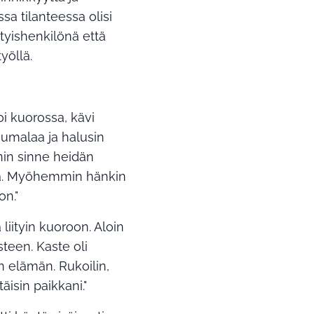
ssa tilanteessa olisi
tyishenkilönä että
yöllä.
oi kuorossa, kävi
umalaa ja halusin
nin sinne heidän
taja. Myöhemmin hänkin
on."
liityin kuoroon. Aloin
teen. Kaste oli
n elämän. Rukoilin,
isin paikkani."