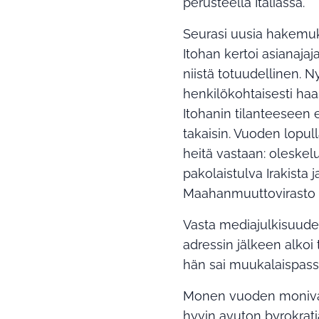
perusteella Italiassa.
Seurasi uusia hakemuksi
Itohan kertoi asianajaj
niistä totuudellinen. Ny
henkilökohtaisesti haas
Itohanin tilanteeseen 
takaisin. Vuoden lopulla
heitä vastaan: oleskelu
pakolaistulva Irakista
Maahanmuuttovirasto ol
Vasta mediajulkisuuden
adressin jälkeen alkoi
hän sai muukalaispassi
Monen vuoden monivaih
hyvin avuton byrokrati