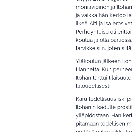
moniavioinen ja Itohan
ja vaikka hän kertoo 
ilkeä. Äiti ja isä erosi
Perheyhteisö oli erittä
koulua ja olla partios
tarvikkeisiin, joten sii
Yläkoulun jälkeen Itoh
tilannetta. Kun perhee
Itohan tarttui tilaisuu
taloudellisesti.
Karu todellisuus iski p
Itohanin kadulle prost
ylläpidostaan. Hän kert
pitämään todellisen m
pettävä pakopaikka k