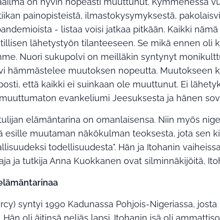
ilma on hyvin nopeasti muuttunut. Kymmenessä vu
kan painopisteistä, ilmastokysymyksestä, pakolaisvir
pandemioista - listaa voisi jatkaa pitkään. Kaikki näm
tillisen lähetystyön tilanteeseen. Se mikä ennen oli
me. Nuori sukupolvi on meilläkin syntynyt monikul
vi hämmästelee muutoksen nopeutta. Muutokseen 
osti, että kaikki ei suinkaan ole muuttunut. Ei lähet
muuttumaton evankeliumi Jeesuksesta ja hänen sovi
ijan elämäntarina on omanlaisensa. Niin myös niger
esille muutaman näkökulman teoksesta, jota sen kirjo
llisuudeksi todellisuudesta". Hän ja Itohanin vaihei
a ja tutkija Anna Kuokkanen ovat silminnäkijöitä, Ito
 elämäntarinaa
rcy) syntyi 1990 Kadunassa Pohjois-Nigeriassa, josta
Hän oli äitinsä neljäs lapsi. Itohanin isä oli ammattisoti