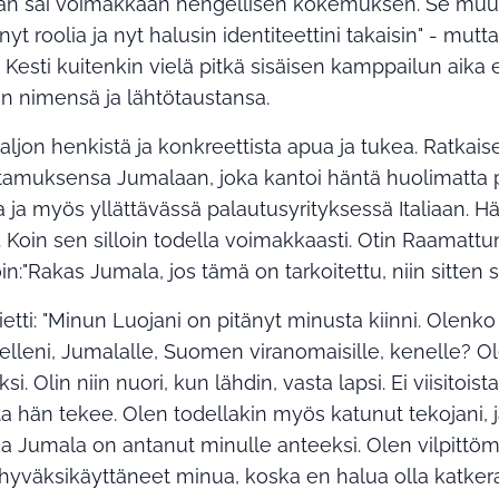
an sai voimakkaan hengellisen kokemuksen. Se muutti
nyt roolia ja nyt halusin identiteettini takaisin" - mutt
esti kuitenkin vielä pitkä sisäisen kamppailun aika 
n nimensä ja lähtötaustansa.
ljon henkistä ja konkreettista apua ja tukea. Ratkaise
tamuksensa Jumalaan, joka kantoi häntä huolimatta 
ja myös yllättävässä palautusyrityksessä Italiaan. Hän
Koin sen silloin todella voimakkaasti. Otin Raamattu
oin:"Rakas Jumala, jos tämä on tarkoitettu, niin sitten s
ietti: "Minun Luojani on pitänyt minusta kiinni. Olenk
tselleni, Jumalalle, Suomen viranomaisille, kenelle? Ol
si. Olin niin nuori, kun lähdin, vasta lapsi. Ei viisitois
ota hän tekee. Olen todellakin myös katunut tekojani, 
ska Jumala on antanut minulle anteeksi. Olen vilpittö
t hyväksikäyttäneet minua, koska en halua olla katke