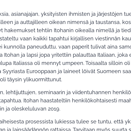
a, asianajajan, yksityisten ihmisten ja järjestöjen tu
alleen ja auttajilleen oikean nimensä ja taustansa, ko
t hakemukset tehtiin Itohanin oikealla nimellä ja tiedoil
tateltu vaan kaikki tapahtui kirjallisen viestinnän kaut
ei kunnolla paneuduttu, vaan paperit tulivat aina sa
 Itohan ja lapsi jopa yritettiin palauttaa Italiaan, jok
lupa Italiassa oli mennyt umpeen. Toisaalta silloin ol
 ja Syyriasta Eurooppaan ja laineet löivät Suomeen saa
i täysin ylikuormittunut.
, lehtijuttujen, seminaarin ja viidentuhannen henkilö
 tapahtua. Itohan haastateltiin henkilökohtaisesti ma
n ja oleskeluluvan 2019.
eisesta prosessista lukiessa tulee se tuntu, että yk
an ja lainsäädännön rattaissa. Tarvitaan myös suurta s