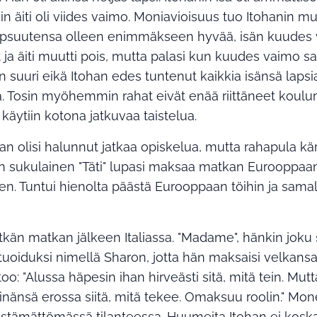
in äiti oli viides vaimo. Moniavioisuus tuo Itohanin 
lapsuutensa olleen enimmäkseen hyvää, isän kuudes 
vat ja äiti muutti pois, mutta palasi kun kuudes vaimo sai
in suuri eikä Itohan edes tuntenut kaikkia isänsä lapsi
sa. Tosin myöhemmin rahat eivät enää riittäneet koulu
tä käytiin kotona jatkuvaa taistelua.
an olisi halunnut jatkaa opiskelua, mutta rahapula kär
n sukulainen "Täti" lupasi maksaa matkan Eurooppaan 
teen. Tuntui hienolta päästä Eurooppaan töihin ja sama
itkän matkan jälkeen Italiassa. "Madame", hänkin joku
ituoiduksi nimellä Sharon, jotta hän maksaisi velkans
oo: "Alussa häpesin ihan hirveästi sitä, mitä tein. Mutt
inänsä erossa siitä, mitä tekee. Omaksuu roolin." Mo
estämättömässä tilanteessa. Huumeita Itohan ei kos