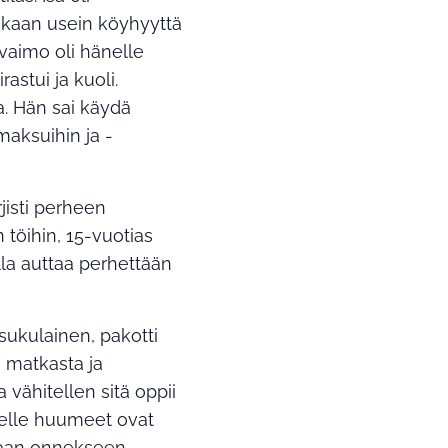
mukaan usein köyhyyttä
vaimo oli hänelle
rastui ja kuoli.
a. Hän sai käydä
maksuihin ja -
jisti perheen
töihin, 15-vuotias
lla auttaa perhettään
 sukulainen, pakotti
a matkasta ja
a vähitellen sitä oppii
nelle huumeet ovat
kaan onnekseen