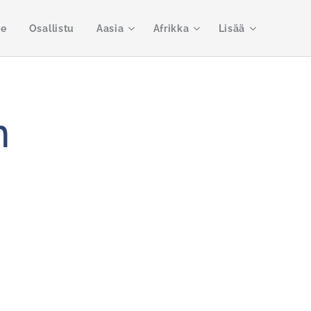
me
Osallistu
Aasia
Afrikka
Lisää
n