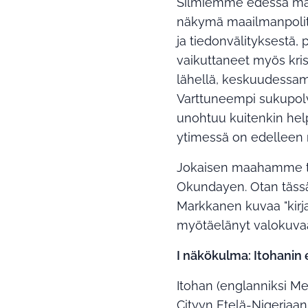
Silmiemme edessä maa
näkymä maailmanpolitii
ja tiedonvälityksestä, 
vaikuttaneet myös kris
lähellä, keskuudessam
Varttuneempi sukupol
unohtuu kuitenkin help
ytimessä on edelleen 
Jokaisen maahamme tul
Okundayen. Otan tässä 
Markkanen kuvaa "kirja
myötäelänyt valokuvaaj
I näkökulma: Itohanin
Itohan (englanniksi Me
Cityyn Etelä-Nigeriaan. 