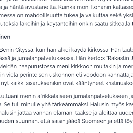
lta ja häntä avustaneilta. Kuinka moni Itohanin kaltaise
essa on mahdollisuutta tukea ja vaikuttaa sekä yksi
uutoksia lakeihin ja käytäntöihin onkin saatu sitkeällä t
linen
 Benin Cityssä, kun hän alkoi käydä kirkossa. Hän laul
sä ja jumalanpalveluksessa. Hän kertoo: "Rakastin J
. Meidän naapurustossa meni kirkkoon muitakin ja me
illoin vielä perinteisen uskonnon eli voodoon kannat
 nyt kaikki sisaruksenikin ovat kääntyneet kristinusko
tultuani menin afrikkalaiseen jumalanpalvelukseen ja 
 Se tuli minulle yhä tärkeämmäksi. Halusin myös kas
halusin jättää vanhan elämäni taakse ja aloittaa uude
uuden suunnan, että saisin jäädä Suomeen ja että löytä