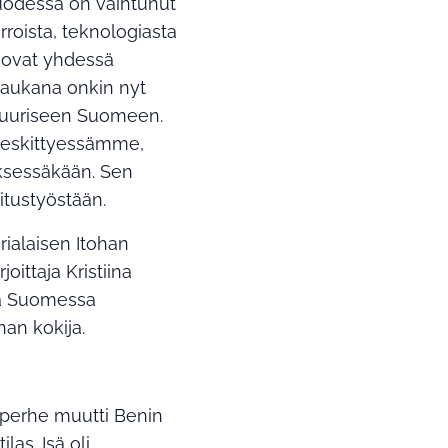
odessa on vaihtunut
roista, teknologiasta
ä ovat yhdessä
 kaukana onkin nyt
ttuuriseen Suomeen.
keskittyessämme,
yksessäkään. Sen
tustyöstään.
ialaisen Itohan
ittaja Kristiina
ssa Suomessa
han kokija.
 perhe muutti Benin
las. Isä oli