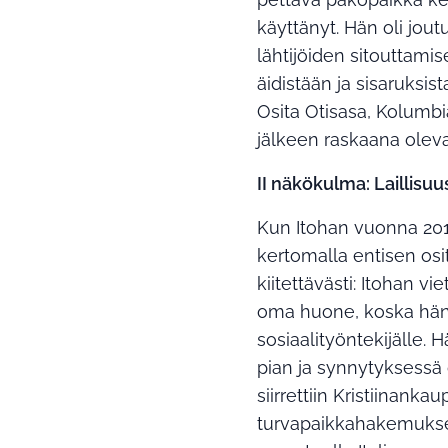
käyttänyt. Hän oli jou
lähtijöiden sitouttamis
äidistään ja sisaruksist
Osita Otisasa, Kolumbia
jälkeen raskaana olev
II näkökulma: Laillisuu
Kun Itohan vuonna 201
kertomalla entisen osi
kiitettävästi: Itohan 
oma huone, koska hän o
sosiaalityöntekijälle. H
pian ja synnytyksessä
siirrettiin Kristiinan
turvapaikkahakemuksee