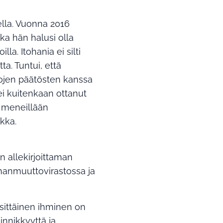
ella. Vuonna 2016
ska hän halusi olla
la. Itohania ei silti
ta. Tuntui, että
mojen päätösten kanssa
a ei kuitenkaan ottanut
i meneillään
kka.
n allekirjoittaman
ahanmuuttovirastossa ja
sittäinen ihminen on
innikkyyttä ja