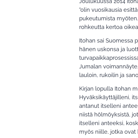
Joulukuussa 2014 Itoh
"olin vuosikausia esittä
pukeutumista myöten. K
rohkeutta kertoa oikea
Itohan sai Suomessa pa
hänen uskonsa ja luot
turvapaikkaprosessissa 
Jumalan voimannäyte. 
lauloin, rukoilin ja san
Kirjan lopulla Itohan m
Hyväksikäyttäjilleni, i
antanut itselleni anteek
niistä hölmöyksistä, j
itselleni anteeksi, ko
myös niille, jotka ova