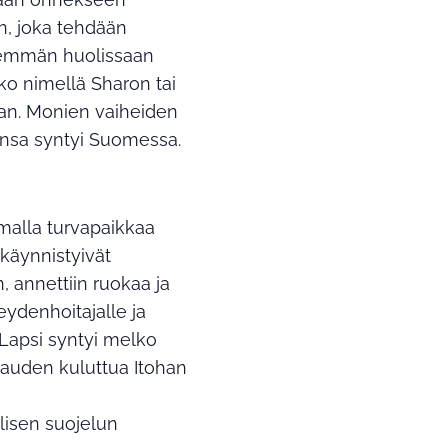
n, joka tehdään
 enemmän huolissaan
joko nimellä Sharon tai
luvan. Monien vaiheiden
ansa syntyi Suomessa.
malla turvapaikkaa
 käynnistyivät
, annettiin ruokaa ja
ydenhoitajalle ja
ä. Lapsi syntyi melko
auden kuluttua Itohan
lisen suojelun