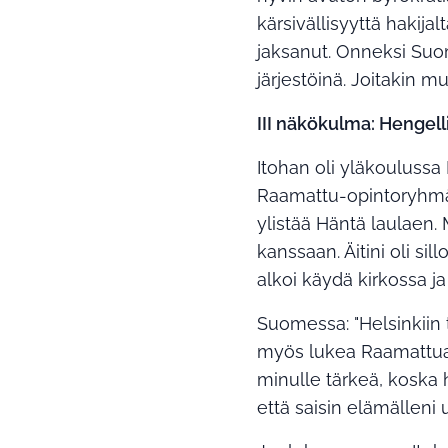
kärsivällisyyttä hakija
jaksanut. Onneksi Suom
järjestöinä. Joitakin m
III näkökulma: Hengel
Itohan oli yläkoulussa
Raamattu-opintoryhmäs
ylistää Häntä laulaen
kanssaan. Äitini oli s
alkoi käydä kirkossa ja
Suomessa: "Helsinkiin 
myös lukea Raamattua.
minulle tärkeä, koska 
että saisin elämälleni 