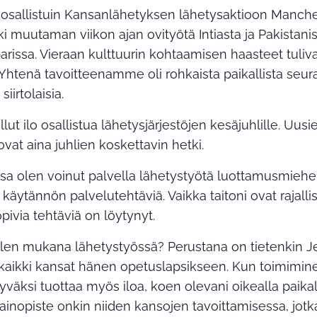
 osallistuin Kansanlähetyksen lähetysaktioon Manche
 muutaman viikon ajan ovityötä Intiasta ja Pakistanis
 parissa. Vieraan kulttuurin kohtaamisen haasteet tuliv
Yhtenä tavoitteenamme oli rohkaista paikallista seu
iirtolaisia.
llut ilo osallistua lähetysjärjestöjen kesäjuhlille. Uusi
vat aina juhlien koskettavin hetki.
a olen voinut palvella lähetystyötä luottamusmiehe
 käytännön palvelutehtäviä. Vaikka taitoni ovat rajallis
pivia tehtäviä on löytynyt.
 olen mukana lähetystyössä? Perustana on tietenkin 
kaikki kansat hänen opetuslapsikseen. Kun toimimin
väksi tuottaa myös iloa, koen olevani oikealla paikal
inopiste onkin niiden kansojen tavoittamisessa, jotka