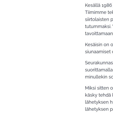
Kesällä 1986
Tiimimme teki
siirtolaisten
tutummaksi. 
tavoittamaan s
Kesäisin on o
siunaamiset o
Seurakunnass
suorittamalla
minullekin so
Miksi sitten
käsky tehdä 
lähetyksen hy
lähetyksen pa