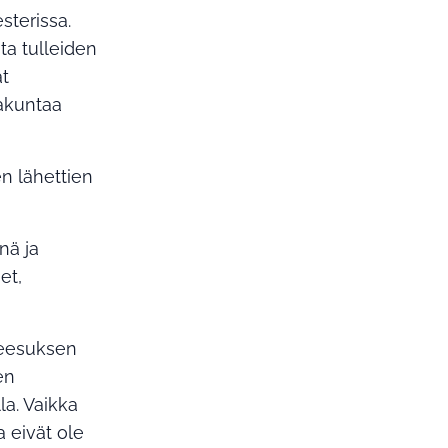
sterissa.
ta tulleiden
at
rakuntaa
en lähettien
nä ja
et,
Jeesuksen
en
la. Vaikka
 eivät ole