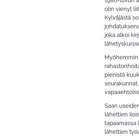
1980-luvun a
olin vienyt l
Kylväjästä so
johdatuksena
joka alkoi ki
lähetyskursse
Myöhemmin to
rahastonhoita
pienistä kuuk
seurakunnat,
vapaaehtoise
Saan useiden,
lähettien ilo
tapaamassa lä
lähettien työ