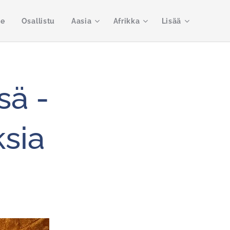
me
Osallistu
Aasia
Afrikka
Lisää
sä -
sia