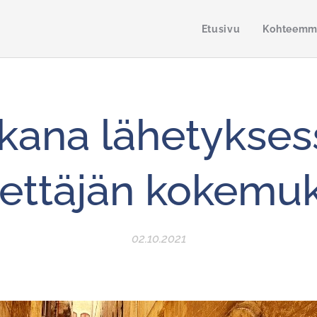
Etusivu
Kohteem
ana lähetykses
hettäjän kokemuk
02.10.2021