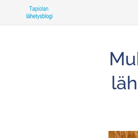
Muk
lä