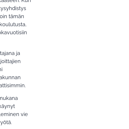
nkaaseen. Kun
tysyhdistys
 Koin tämän
koulutusta,
okavuotisiin
tajana ja
oittajien
ni
urakunnan
attisimmin.
a mukana
 käynyt
eleminen vie
yötä.