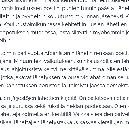
lussa liityin ensimmäistä kertaa tutun lähetin tukire
iittymisilmoituksen postiin, puolen tunnin päästä Lähe
itettiin ja pyydettiin koulutustoimikunnan jäseneksi.
. Koulutustoimikunnassa kehitettiin uusien lähettien 
rjeopetuksen muodossa, josta siirryttiin myöhemmin j
ihin.
imin pari vuotta Afganistanin lähetin renkaan postit
jana. Minuun teki vaikutuksen, kuinka uskollisten lahj
ausilahjoituksista kertyi merkittävä summa. Mielestä
 jotka jakavat lähetyksen talousarviorahat oman se
n kannatuksen perusteella, toimivat jaossa demokra
 eri järjestöjen lähettien kirjeitä. On palkitsevaa oll
issa ja suruissa sekä rukoilla heidän puolestaan. Olen
hettejä kolmella eri kentällä. Vaikka vieraiden palv
aikaa, lähettäjien lähetysrakkaus kasvaa vierailujen m