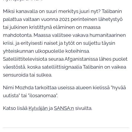
Miksi kanavalla on suuri merkitys juuri nyt? Talibanin
palattua valtaan vuonna 2021 perinteinen lähetystyö
tai julkinen kristittynä eläminen on maassa
mahdotonta. Maassa vallitsee vakava humanitaarinen
kriisi, ja erityisesti naiset ja tytöt on suljettu täysin
yhteiskunnan ulkopuolelle koteihinsa.
Satelliittitelevisiota seuraa Afganistanissa lähes puolet
väestöstä, koska satelliittisignaalia Talibanin on vaikea
sensuroida tai sulkea.
Nimi Mozhda tarkoittaa useissa alueen kielissä "hyvää
uutista" tai "ilosanomaa".
Katso lisää
Kylväjän
ja
SANSA:n
sivuilta.