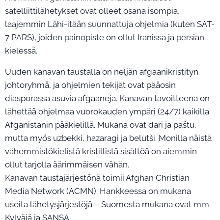
satelliittilähetykset ovat olleet osana isompia,
laajemmin Lähi-itään suunnattuja ohjelmia (kuten SAT-
7 PARS), joiden painopiste on ollut Iranissa ja persian
kielessä.
Uuden kanavan taustalla on neljän afgaanikristityn
johtoryhmä, ja ohjelmien tekijät ovat pääosin
diasporassa asuvia afgaaneja. Kanavan tavoitteena on
lähettää ohjelmaa vuorokauden ympäri (24/7) kaikilla
Afganistanin pääkielillä. Mukana ovat dari ja paštu,
mutta myös uzbekki, hazaragi ja belutši. Monilla näistä
vähemmistökielistä kristillistä sisältöä on aiemmin
ollut tarjolla äärimmäisen vähän.
Kanavan taustajärjestönä toimii Afghan Christian
Media Network (ACMN). Hankkeessa on mukana
useita lähetysjärjestöjä – Suomesta mukana ovat mm.
Kylväjä ja SANSA.