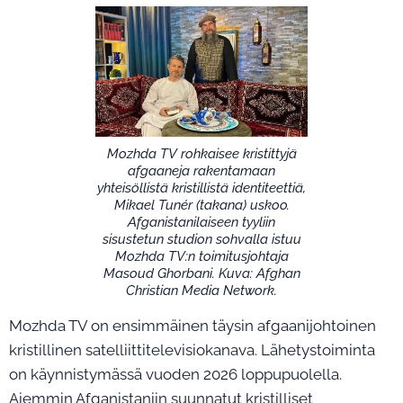
Mozhda TV rohkaisee kristittyjä
afgaaneja rakentamaan
yhteisöllistä kristillistä identiteettiä,
Mikael Tunér (takana) uskoo.
Afganistanilaiseen tyyliin
sisustetun studion sohvalla istuu
Mozhda TV:n toimitusjohtaja
Masoud Ghorbani. Kuva: Afghan
Christian Media Network.
Mozhda TV on ensimmäinen täysin afgaanijohtoinen
kristillinen satelliittitelevisiokanava. Lähetystoiminta
on käynnistymässä vuoden 2026 loppupuolella.
Aiemmin Afganistaniin suunnatut kristilliset