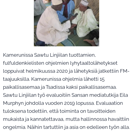
Kamerunissa Sawtu Linjiilan tuottamien,
fulfuldenkielisten ohjelmien lyhytaaltolähetykset
loppuivat helmikuussa 2020 ja lähetyksiä jatkettiin FM-
taajuuksilla. Kamerunissa ohjelmia lähetti 15
paikallisasemaa ja Tsadissa kaksi paikallisasemaa.
Sawtu Linjiilan työ evaluoitiin Sansan mediatutkija Eila
Murphyn johdolla vuoden 2019 lopussa. Evaluaation
tuloksena todettiin, että toiminta on tavoitteiden
mukaista ja kannatettavaa, mutta hallinnossa havaittiin
ongelmia. Näihin tartuttiin ja asia on edelleen työn alla.