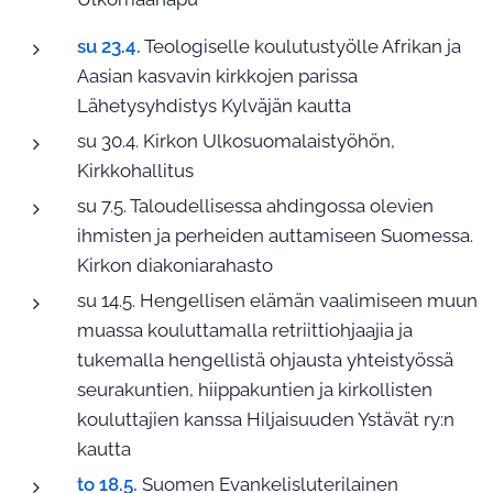
su 23.4.
Teologiselle koulutustyölle Afrikan ja
Aasian kasvavin kirkkojen parissa
Lähetysyhdistys Kylväjän kautta
su 30.4. Kirkon Ulkosuomalaistyöhön,
Kirkkohallitus
su 7.5. Taloudellisessa ahdingossa olevien
ihmisten ja perheiden auttamiseen Suomessa.
Kirkon diakoniarahasto
su 14.5. Hengellisen elämän vaalimiseen muun
muassa kouluttamalla retriittiohjaajia ja
tukemalla hengellistä ohjausta yhteistyössä
seurakuntien, hiippakuntien ja kirkollisten
kouluttajien kanssa Hiljaisuuden Ystävät ry:n
kautta
to 18.5.
Suomen Evankelisluterilainen