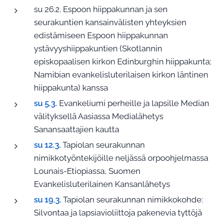
su 26.2. Espoon hiippakunnan ja sen
seurakuntien kansainvälisten yhteyksien
edistämiseen Espoon hiippakunnan
ystävyyshiippakuntien (Skotlannin
episkopaalisen kirkon Edinburghin hiippakunta;
Namibian evankelisluterilaisen kirkon läntinen
hiippakunta) kanssa
su 5.3.
Evankeliumi perheille ja lapsille Median
välityksellä Aasiassa Medialähetys
Sanansaattajien kautta
su 12.3.
Tapiolan seurakunnan
nimikkotyöntekijöille neljässä orpoohjelmassa
Lounais-Etiopiassa, Suomen
Evankelisluterilainen Kansanlähetys
su 19.3.
Tapiolan seurakunnan nimikkokohde:
Silvontaa ja lapsiavioliittoja pakenevia tyttöjä