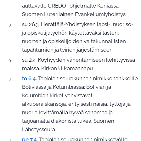
auttavalle CREDO -ohjelmalle Keniassa.
Suomen Luterilainen Evankeliumiyhdistys
su 26.3. Herättäjä-Yhdistyksen lapsi-, nuoriso-
ja opiskelijatyöhön käytettäväksi lasten,
nuorten ja opiskelijoiden valtakunnallisten
tapahtumien ja leirien järjestämiseen
su 2.4. Köyhyyden vähentämiseen kehittyvissä
maissa. Kirkon Ulkomaanapu
to 6.4.
Tapiolan seurakunnan nimikkohankkeille
Boliviassa ja Kolumbiassa: Bolivian ja
Kolumbian kirkot vahvistavat
alkuperäiskansoja, erityisesti naisia, tyttöjä ja
nuoria levittämällä hyvää sanomaa ja
tarjoamalla diakonista tukea. Suomen
Lähetysseura
pe 7.4.
Tapiolan seurakunnan nimikkotyölle,