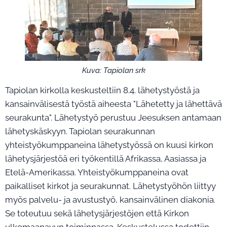
Kuva: Tapiolan srk
Tapiolan kirkolla keskusteltiin 8.4. lähetystyöstä ja
kansainvälisestä työstä aiheesta "Lähetetty ja lähettävä
seurakunta". Lähetystyö perustuu Jeesuksen antamaan
lähetyskäskyyn. Tapiolan seurakunnan
yhteistyökumppaneina lähetystyössä on kuusi kirkon
lähetysjärjestöä eri työkentillä Afrikassa, Aasiassa ja
Etelä-Amerikassa. Yhteistyökumppaneina ovat
paikalliset kirkot ja seurakunnat. Lähetystyöhön liittyy
myös palvelu- ja avustustyö, kansainvälinen diakonia.
Se toteutuu sekä lähetysjärjestöjen että Kirkon
ulkomaanavun toiminnassa. Keskustelussa todettiin,