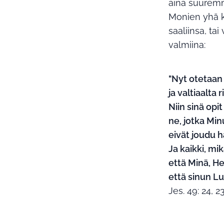
aina suuremm
Monien yhä ky
saaliinsa, tai
valmiina:
"Nyt otetaan
ja valtiaalta 
Niin sinä opi
ne, jotka Min
eivät joudu 
Ja kaikki, mi
että Minä, He
että sinun Lu
Jes. 49: 24, 2