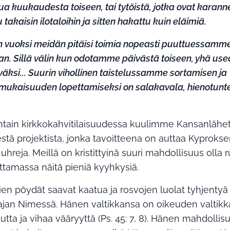
a kuukaudesta toiseen, tai tytöistä, jotka ovat karanne
tu takaisin ilotaloihin ja sitten hakattu kuin eläimiä.
 vuoksi meidän pitäisi toimia nopeasti puuttuessamm
. Sillä välin kun odotamme päivästä toiseen, yhä use
äksi... Suurin vihollinen taistelussamme sortamisen ja
ukaisuuden lopettamiseksi on salakavala, hienotunt
tain kirkkokahvitilaisuudessa kuulimme Kansanlähe
stä projektista, jonka tavoitteena on auttaa Kyproks
hreja. Meillä on kristittyinä suuri mahdollisuus olla 
ttamassa näitä pieniä kyyhkysiä.
en pöydät saavat kaatua ja rosvojen luolat tyhjentyä
ajan Nimessä. Hänen valtikkansa on oikeuden valtikk
utta ja vihaa vääryyttä (Ps. 45: 7, 8). Hänen mahdolli