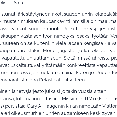
lisit - Sinä.
tustunut järjestäytyneen rikollisuuden uhrin jokapäivä
kimusten mukaan kaupankäynti ihmisillä on maailm
svava rikollisuuden muoto. Jotkut lähetysjärjestöist
iskaupan vastaisen työn nimetyksi osaksi työtään. Ve
uruuteen on se kuitenkin vielä lapsen kengissä - aiv
upan uhreistakin. Monet järjestöt, jotka tekevät työtä 
o vapautettujen auttamiseen. Siellä, missä uhreista pid
harvat uskaltautuvat yrittämään konkreettista vapautt
 Astuminen rosvojen luolaan on aina, kuten jo Uuden t
nvaarallista jopa Pelastajalle itselleen.
nen lähetysjärjestö julkaisi joitakin vuosia sitten
ijansa, International Justice Missionin, IJM:n (Kansai
s) perustaja Gary A. Haugenin kirjan nimeltään Viatt
mä eri oikeusmurhien uhrien auttamiseen keskittyvän kr