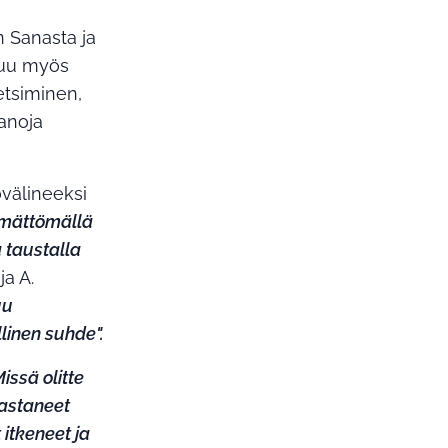
 Sanasta ja
tuu myös
etsiminen,
anoja
välineeksi
ämättömällä
a taustalla
ja A.
uu
llinen suhde".
issä olitte
lastaneet
t itkeneet ja