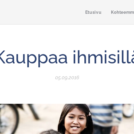
Etusivu
Kohteem
Kauppaa ihmisill
05.09.2016