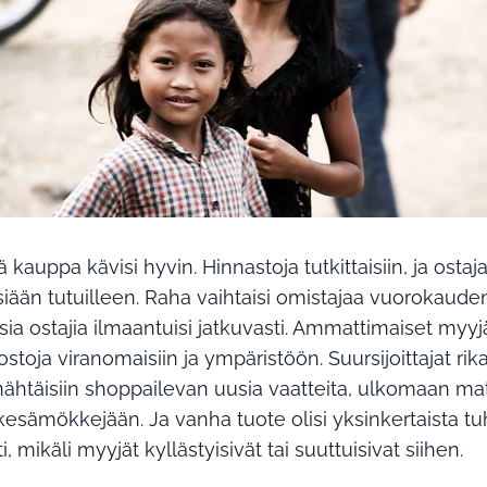
ä kauppa kävisi hyvin. Hinnastoja tutkittaisiin, ja ostaj
iään tutuilleen. Raha vaihtaisi omistajaa vuorokaude
usia ostajia ilmaantuisi jatkuvasti. Ammattimaiset myyjä
stoja viranomaisiin ja ympäristöön. Suursijoittajat rika
ähtäisiin shoppailevan uusia vaatteita, ulkomaan matk
kesämökkejään. Ja vanha tuote olisi yksinkertaista t
 mikäli myyjät kyllästyisivät tai suuttuisivat siihen.