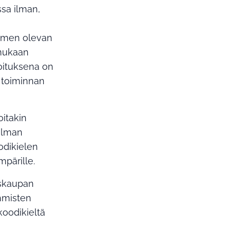
ssa ilman,
uomen olevan
 mukaan
oituksena on
a toiminnan
itakin
jelman
odikielen
pärille.
iskaupan
ihmisten
koodikieltä