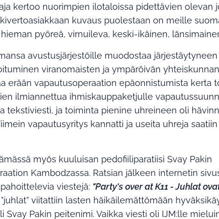
taja kertoo nuorimpien ilotaloissa pidettävien olevan 
eskivertoasiakkaan kuvaus puolestaan on meille suomal
, hieman pyöreä, virnuileva, keski-ikäinen, länsimaine
nsa avustusjärjestöille muodostaa järjestäytyneen 
stoituminen viranomaisten ja ympäröivän yhteiskunnan
 erään vapautusoperaation epäonnistumista kerta t
isien ilmiannettua ihmiskauppaketjulle vapautussuunn
va tekstiviesti, ja toiminta pienine uhreineen oli hävin
 Viimein vapautusyritys kannatti ja useita uhreja saatii
stämässä myös kuuluisan pedofiiliparatiisi Svay Pakin
aation Kambodzassa. Ratsian jälkeen internetin sivus
 pahoittelevia viestejä:
"Party's over at K11 - Juhlat ova
"juhlat" viitattiin lasten häikäilemättömään hyväksikäy
i Svay Pakin peitenimi. Vaikka viesti oli IJM:lle mielu