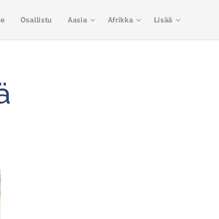
me
Osallistu
Aasia
Afrikka
Lisää
ä