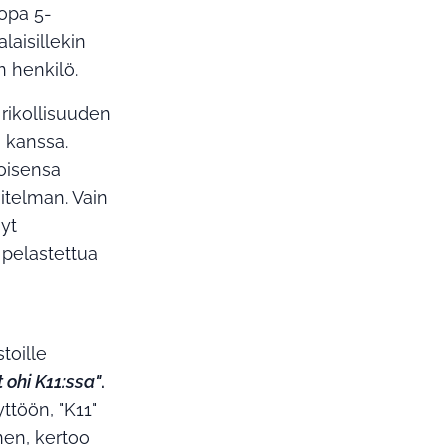
jopa 5-
aisillekin
n henkilö.
rikollisuuden
 kanssa.
oisensa
itelman. Vain
nyt
n pelastettua
toille
t ohi K11:ssa"
.
ttöön, "K11"
inen, kertoo