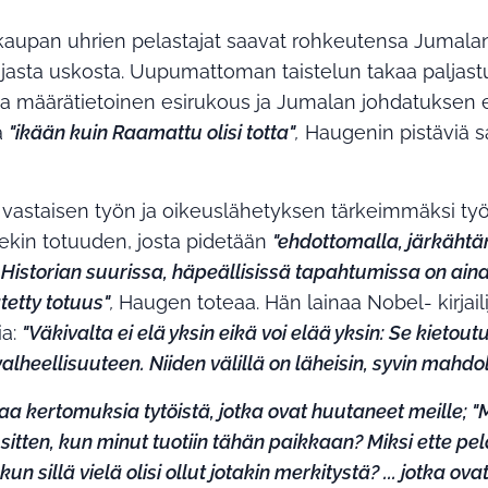
aupan uhrien pelastajat saavat rohkeutensa Jumalan
lujasta uskosta. Uupumattoman taistelun takaa paljas
la määrätietoinen esirukous ja Jumalan johdatuksen 
a
"ikään kuin Raamattu olisi totta"
,
Haugenin pistäviä s
vastaisen työn ja oikeuslähetyksen tärkeimmäksi työ
ekin totuuden, josta pidetään
"ehdottomalla, järkäht
i. Historian suurissa, häpeällisissä tapahtumissa on ain
tetty totuus"
,
Haugen toteaa. Hän lainaa Nobel- kirjaili
ia:
"Väkivalta ei elä yksin eikä voi elää yksin: Se kietout
alheellisuuteen. Niiden välillä on läheisin, syvin mahdo
ttaa kertomuksia tytöistä, jotka ovat huutaneet meille; "M
sitten, kun minut tuotiin tähän paikkaan? Miksi ette pe
kun sillä vielä olisi ollut jotakin merkitystä? ... jotka ova