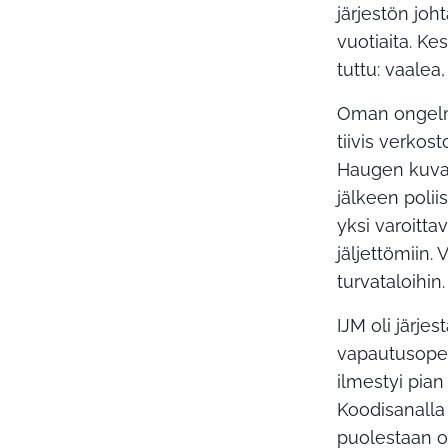
järjestön joh
vuotiaita. K
tuttu: vaalea
Oman ongelma
tiivis verko
Haugen kuvaa
jälkeen poli
yksi varoitta
jäljettömiin.
turvataloihin.
IJM oli järje
vapautusoper
ilmestyi pian
Koodisanalla 
puolestaan ol