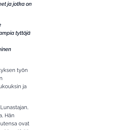
et ja jotka on
e
ampia tyttöjä
einen
tyksen työn
en
rukouksin ja
 Lunastajan,
a, Hän
suutensa ovat