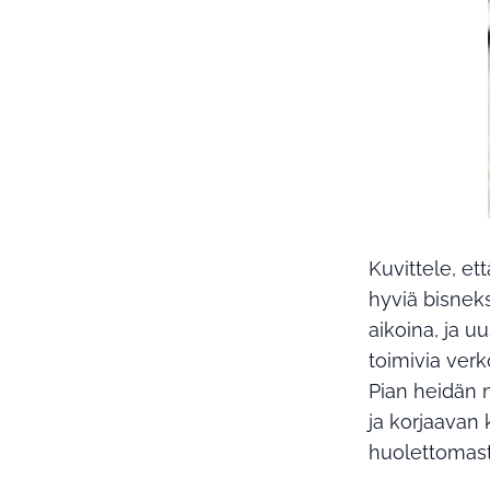
Kuvittele, ett
hyviä bisneks
aikoina, ja u
toimivia verko
Pian heidän n
ja korjaavan 
huolettomasti,