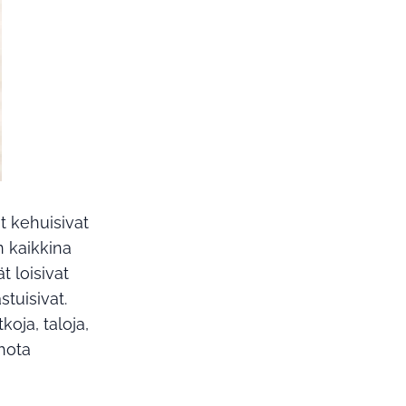
at kehuisivat
n kaikkina
t loisivat
stuisivat.
oja, taloja,
uhota