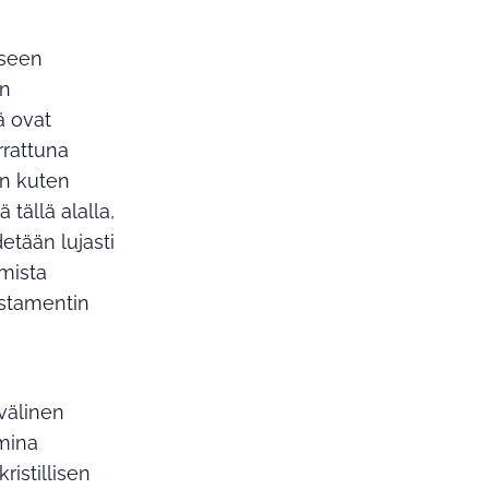
iseen
an
ä ovat
rrattuna
an kuten
tällä alalla,
etään lujasti
amista
estamentin
nvälinen
omina
istillisen