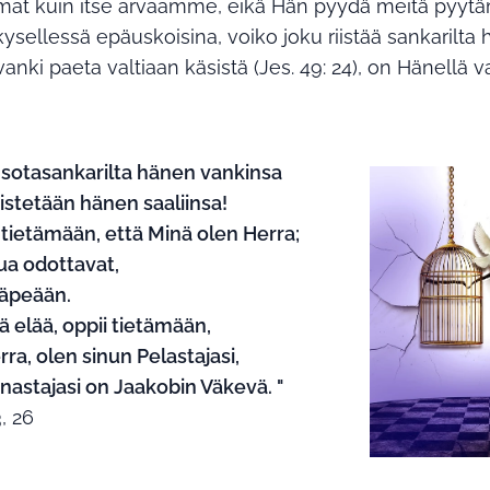
at kuin itse arvaamme, eikä Hän pyydä meitä pyyt
sellessä epäuskoisina, voiko joku riistää sankarilta
 vanki paeta valtiaan käsistä (Jes. 49: 24), on Hänellä 
 sotasankarilta hänen vankinsa
riistetään hänen saaliinsa!
t tietämään, että Minä olen Herra;
ua odottavat,
häpeään.
kä elää, oppii tietämään,
rra, olen sinun Pelastajasi,
nastajasi on Jaakobin Väkevä. "
3, 26