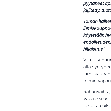
pyytäneet apu
jäljitetty, tuo
Tämän kaiken
ihmiskauppaan
käytetään hyv
epäoikeudenm
hiljaisuus."
Viime sunnun
alla syntynee
ihmiskaupan u
toimin vapau
Rahanvaihtaji
Vapaaksi ost
rakastaa oike