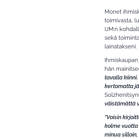
Monet ihmisk
toimivasta, 
IJM:n kohdal
sekä toimint
lainatakseni.
Ihmiskaupan 
hän mainitse
tavalla kiinn
kertomatta jä
Solzhenitsyn
väistämättä v
"Voisin kirjoi
kolme vuotta 
minua silloin, 