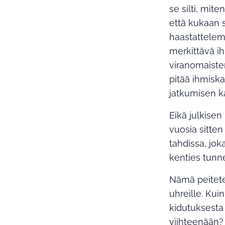
se silti, mit
että kukaan s
haastattelem
merkittävä i
viranomaiste
pitää ihmiska
jatkumisen k
Eikä julkise
vuosia sitten
tahdissa, jok
kenties tunn
Nämä peiteter
uhreille. Ku
kidutuksesta 
viihteenään?