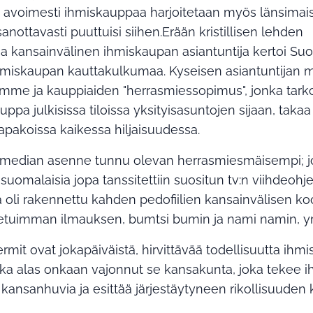
en avoimesti ihmiskauppaa harjoitetaan myös länsimai
anottavasti puuttuisi siihen.Erään kristillisen lehden
a kansainvälinen ihmiskaupan asiantuntija kertoi S
hmiskaupan kauttakulkumaa. Kyseisen asiantuntijan
mme ja kauppiaiden "herrasmiessopimus", jonka tark
uppa julkisissa tiloissa yksityisasuntojen sijaan, taka
apakoissa kaikessa hiljaisuudessa.
n median asenne tunnu olevan herrasmiesmäisempi; jo
 suomalaisia jopa tanssitettiin suositun tv:n viihdeoh
a oli rakennettu kahden pedofiilien kansainvälisen ko
etuimman ilmauksen, bumtsi bumin ja nami namin, ym
mit ovat jokapäiväistä, hirvittävää todellisuutta ihm
inka alas onkaan vajonnut se kansakunta, joka tekee 
kansanhuvia ja esittää järjestäytyneen rikollisuuden 