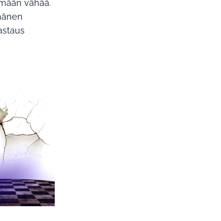
ämään vähää.
 hänen
vastaus