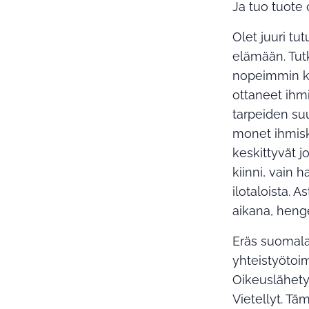
Ja tuo tuote o
Olet juuri tu
elämään. Tut
nopeimmin ka
ottaneet ihm
tarpeiden su
monet ihmiska
keskittyvät j
kiinni, vain 
ilotaloista.
aikana, henge
Eräs suomalai
yhteistyötoim
Oikeuslähety
Vietellyt. Tä