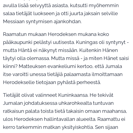
avulla lisää selvyyttä asiasta, kutsutti myöhemmin
salaa tietäjät luokseen ja otti juurta jaksain selville
Messiaan syntymisen ajankohdan.
Raamatun mukaan Herodeksen mukana koko
pääkaupunki pelästyi uutisesta. Kuningas oli syntynyt -
mutta Häntä ei näkynyt missään. Kuitenkin Hänen
täytyi olla olemassa. Mutta missä - ja miten Hänet saisi
kiinni? Matteuksen evankeliumi kertoo, että Jumala
itse varoitti unessa tietäjiä palaamasta ilmoittamaan
Herodekselle tietojaan pyhästä perheestä.
Tietäjät olivat valinneet Kuninkaansa. He tekivät
Jumalan johdatuksessa uhkarohkealta tuntuvan
ratkaisun palata toista tietä takaisin omaan maahansa,
ulos Herodeksen hallintavallan alueelta. Raamattu ei
kerro tarkemmin matkan yksityiskohtia. Sen sijaan