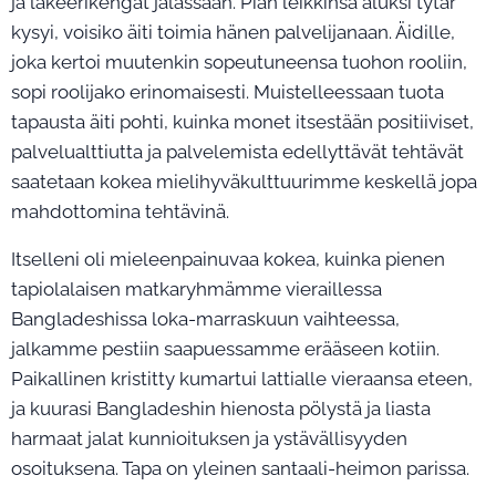
ja lakeerikengät jalassaan. Pian leikkinsä aluksi tytär
kysyi, voisiko äiti toimia hänen palvelijanaan. Äidille,
joka kertoi muutenkin sopeutuneensa tuohon rooliin,
sopi roolijako erinomaisesti. Muistelleessaan tuota
tapausta äiti pohti, kuinka monet itsestään positiiviset,
palvelualttiutta ja palvelemista edellyttävät tehtävät
saatetaan kokea mielihyväkulttuurimme keskellä jopa
mahdottomina tehtävinä.
Itselleni oli mieleenpainuvaa kokea, kuinka pienen
tapiolalaisen matkaryhmämme vieraillessa
Bangladeshissa loka-marraskuun vaihteessa,
jalkamme pestiin saapuessamme erääseen kotiin.
Paikallinen kristitty kumartui lattialle vieraansa eteen,
ja kuurasi Bangladeshin hienosta pölystä ja liasta
harmaat jalat kunnioituksen ja ystävällisyyden
osoituksena. Tapa on yleinen santaali-heimon parissa.