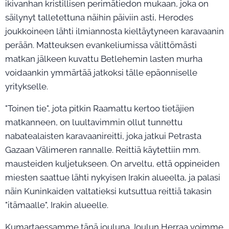
ikivanhan kristillisen perimätiedon mukaan, joka on
säilynyt talletettuna näihin päiviin asti, Herodes
joukkoineen lähti ilmiannosta kieltäytyneen karavaanin
perään. Matteuksen evankeliumissa välittömästi
matkan jälkeen kuvattu Betlehemin lasten murha
voidaankin ymmärtää jatkoksi tälle epäonniselle
yritykselle.
"Toinen tie", jota pitkin Raamattu kertoo tietäjien
matkanneen, on luultavimmin ollut tunnettu
nabatealaisten karavaanireitti, joka jatkui Petrasta
Gazaan Välimeren rannalle. Reittiä käytettiin mm.
mausteiden kuljetukseen. On arveltu, että oppineiden
miesten saattue lähti nykyisen Irakin alueelta, ja palasi
näin Kuninkaiden valtatieksi kutsuttua reittiä takasin
"itämaalle", Irakin alueelle.
Kumartaessamme tänä jouluna Joulun Herraa voimme