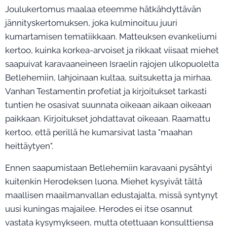
Joulukertomus maalaa eteemme hätkähdyttävän
jännityskertomuksen, joka kulminoituu juuri
kumartamisen tematiikkaan. Matteuksen evankeliumi
kertoo, kuinka korkea-arvoiset ja rikkaat viisaat miehet
saapuivat karavaaneineen Israelin rajojen ulkopuolelta
Betlehemiin, lahjoinaan kultaa, suitsuketta ja mirhaa.
Vanhan Testamentin profetiat ja kirjoitukset tarkasti
tuntien he osasivat suunnata oikeaan aikaan oikeaan
paikkaan. Kirjoitukset johdattavat oikeaan. Raamattu
kertoo, että perillä he kumarsivat lasta "maahan
heittäytyen".
Ennen saapumistaan Betlehemiin karavaani pysähtyi
kuitenkin Herodeksen luona. Miehet kysyivät tältä
maallisen maailmanvallan edustajalta, missä syntynyt
uusi kuningas majailee. Herodes ei itse osannut
vastata kysymykseen, mutta otettuaan konsulttiensa