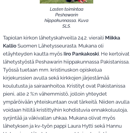
Lasten toimintaa
Peshawarin
hiippakunnassa. Kuva
SLS.
Tapiolan kirkon lähetyskahveilla 24.2. vieraili
Miikka
Kallio
Suomen Lähetysseurasta. Mukana oli
etäyhteyden kautta myös
Iiro Pankakoski
. He kertoivat
lähetystyöstä Peshawarin hiippakunnassa Pakistanissa.
Työssä tuetaan mm. kristinuskon opiskelua
kirjekurssien avulla sekä kirkkojen järjestämää
koulutusta ja sairaanhoitoa. Kristityt ovat Pakistanissa
pieni, alle 2 %:n vähemmistö, jolloin yhteydet
ympäröivään yhteiskuntaan ovat tärkeitä. Niiden avulla
voidaan hillitä kristittyihin kohdistuvia ennakkoluuloja,
syrjintää ja väkivallan uhkaa. Mukana olivat myös
lähetyksen ja kv-työn pappi Laura Hytti sekä Hannu