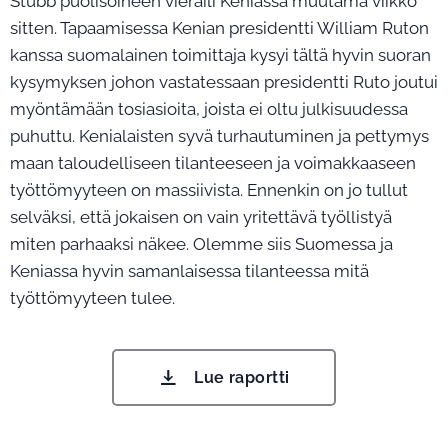
Stubb puolisoineen vieraili Keniassa muutama viikko
sitten. Tapaamisessa Kenian presidentti William Ruton
kanssa suomalainen toimittaja kysyi tältä hyvin suoran
kysymyksen johon vastatessaan presidentti Ruto joutui
myöntämään tosiasioita, joista ei oltu julkisuudessa
puhuttu. Kenialaisten syvä turhautuminen ja pettymys
maan taloudelliseen tilanteeseen ja voimakkaaseen
työttömyyteen on massiivista. Ennenkin on jo tullut
selväksi, että jokaisen on vain yritettävä työllistyä
miten parhaaksi näkee. Olemme siis Suomessa ja
Keniassa hyvin samanlaisessa tilanteessa mitä
työttömyyteen tulee.
Lue raportti