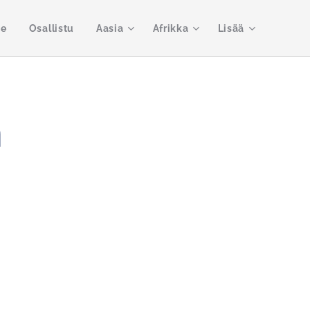
me
Osallistu
Aasia
Afrikka
Lisää
n