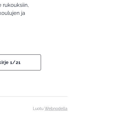
 rukouksiin,
koulujen ja
kirje 1/21
Luotu
Webnodella