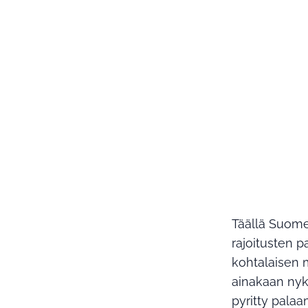
Täällä Suome
rajoitusten 
kohtalaisen m
ainakaan nyk
pyritty pala