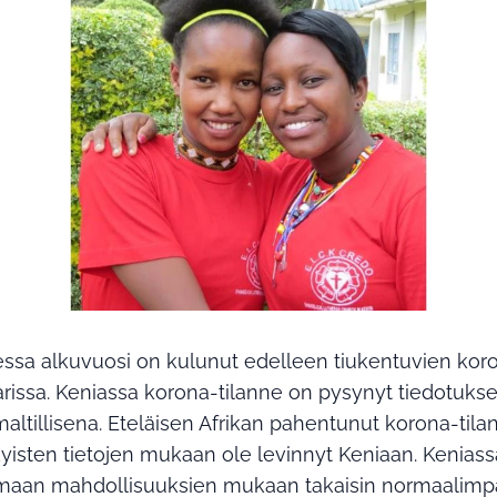
ssa alkuvuosi on kulunut edelleen tiukentuvien kor
parissa. Keniassa korona-tilanne on pysynyt tiedotuk
altillisena. Eteläisen Afrikan pahentunut korona-tila
yisten tietojen mukaan ole levinnyt Keniaan. Keniass
amaan mahdollisuuksien mukaan takaisin normaalim