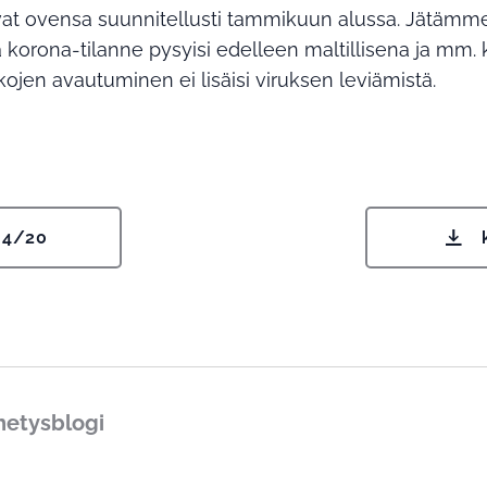
vat ovensa suunnitellusti tammikuun alussa. Jätämme
 korona-tilanne pysyisi edelleen maltillisena ja mm. 
ojen avautuminen ei lisäisi viruksen leviämistä.
e 4/20
hetysblogi