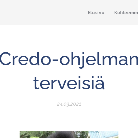
Etusivu
Kohteem
Credo-ohjelma
terveisiä
24.03.2021