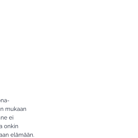
ona-
sen mukaan
nne ei
a onkin
paan elämään.