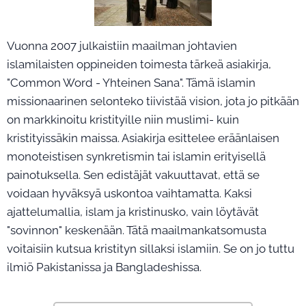
Vuonna 2007 julkaistiin maailman johtavien
islamilaisten oppineiden toimesta tärkeä asiakirja,
"Common Word - Yhteinen Sana". Tämä islamin
missionaarinen selonteko tiivistää vision, jota jo pitkään
on markkinoitu kristityille niin muslimi- kuin
kristityissäkin maissa. Asiakirja esittelee eräänlaisen
monoteistisen synkretismin tai islamin erityisellä
painotuksella. Sen edistäjät vakuuttavat, että se
voidaan hyväksyä uskontoa vaihtamatta. Kaksi
ajattelumallia, islam ja kristinusko, vain löytävät
"sovinnon" keskenään. Tätä maailmankatsomusta
voitaisiin kutsua kristityn sillaksi islamiin. Se on jo tuttu
ilmiö Pakistanissa ja Bangladeshissa.