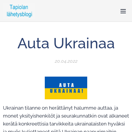
Auta Ukrainaa
20.04.2022
Ukrainan tilanne on herättänyt halumme auttaa, ja
monet yksityishenkilöt ja seurakunnatkin ovat alkaneet
kerätä konkreettisia tarvikkeita ukrainalaisten hyväksi
ja myös kuljettaneet niitä Ukrainan naapurimaihin.