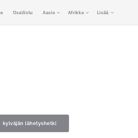
me
Osallistu
Aasia
Afrikka
Lisää
kylväjän lähetyshetki