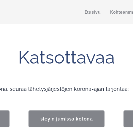
Etusivu
Kohteem
Katsottavaa
ona, seuraa lähetysjärjestöjen korona-ajan tarjontaa:
sley:n jumissa kotona