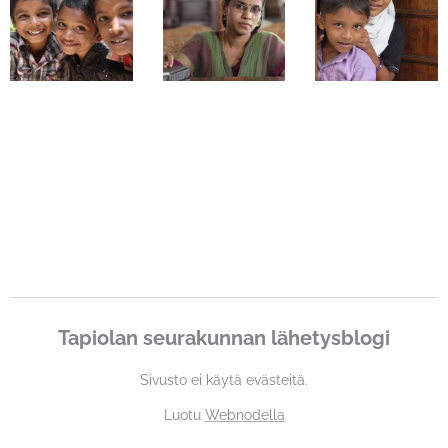
Tapiolan seurakunnan lähetysblogi
Sivusto ei käytä evästeitä.
Luotu
Webnodella